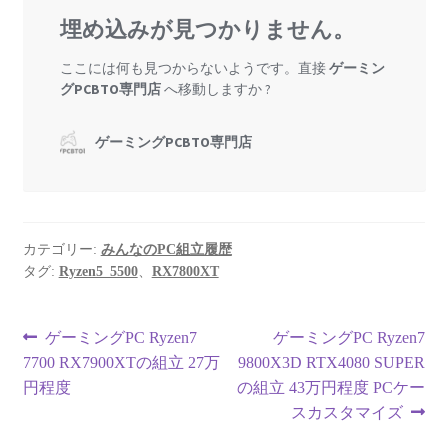
カテゴリー:
みんなのPC組立履歴
タグ:
Ryzen5_5500
、
RX7800XT
投
前
次
ゲーミングPC Ryzen7
ゲーミングPC Ryzen7
の
の
7700 RX7900XTの組立 27万
9800X3D RTX4080 SUPER
稿
投
投
円程度
の組立 43万円程度 PCケー
ナ
稿:
稿:
スカスタマイズ