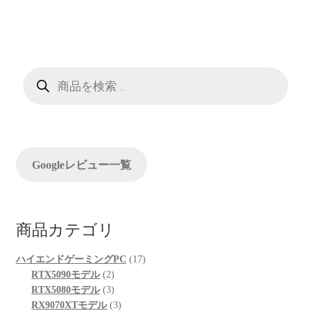
ビ
ゲ
ー
商
シ
品
検
索
ョ
ン
Googleレビュー一覧
商品カテゴリ
17
ハイエンドゲーミングPC
17
2
個
RTX5090モデル
2
個
3
の
RTX5080モデル
3
の
個
3
商
RX9070XTモデル
3