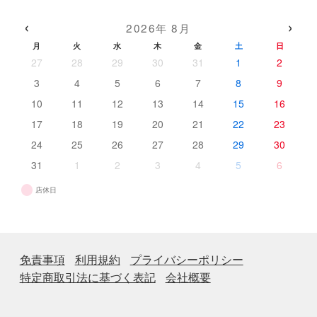
商
の
品
品
商
‹
›
2026年 8月
品
月
火
水
木
金
土
日
27
28
29
30
31
1
2
3
4
5
6
7
8
9
10
11
12
13
14
15
16
17
18
19
20
21
22
23
24
25
26
27
28
29
30
31
1
2
3
4
5
6
店休日
免責事項
利用規約
プライバシーポリシー
特定商取引法に基づく表記
会社概要