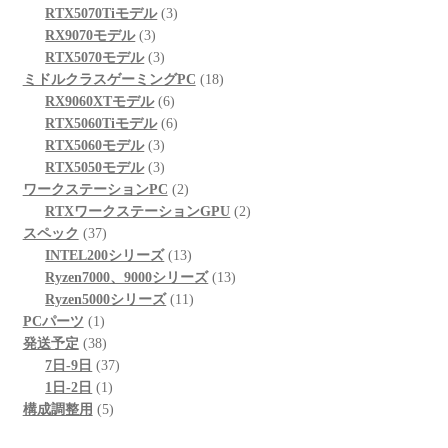
商
の
個
3
品
RTX5070Tiモデル
3
3
品
商
の
個
RX9070モデル
3
個
品
3
商
の
RTX5070モデル
3
の
個
品
商
18
ミドルクラスゲーミングPC
18
商
の
6
品
個
RX9060XTモデル
6
品
商
個
6
の
RTX5060Tiモデル
6
品
3
の
個
商
RTX5060モデル
3
個
3
商
の
品
RTX5050モデル
3
の
個
品
商
2
ワークステーションPC
2
商
の
品
個
2
RTXワークステーションGPU
2
37
品
商
の
個
スペック
37
個
品
商
13
の
INTEL200シリーズ
13
の
品
個
13
商
Ryzen7000、9000シリーズ
13
商
の
11
個
品
Ryzen5000シリーズ
11
1
品
商
個
の
PCパーツ
1
個
38
品
の
商
発送予定
38
の
個
37
商
品
7日-9日
37
商
の
1
個
品
1日-2日
1
品
商
個
5
の
構成調整用
5
品
の
個
商