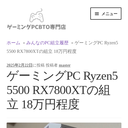
ナ
コ
メニュー
ビ
ン
ゲ
テ
ー
ン
カテゴリ一覧
シ
ツ
ホーム
»
みんなのPC組立履歴
»
ゲーミングPC Ryzen5
ョ
へ
5500 RX7800XTの組立 18万円程度
マイアカウント
ン
ス
へ
キ
2025年2月22日
に投稿
投稿者
master
ス
ッ
支払い
ゲーミングPC Ryzen5
キ
プ
ッ
お買い物カゴ
5500 RX7800XTの組
プ
お買い物ガイド
立 18万円程度
LINEでお問い合わせ