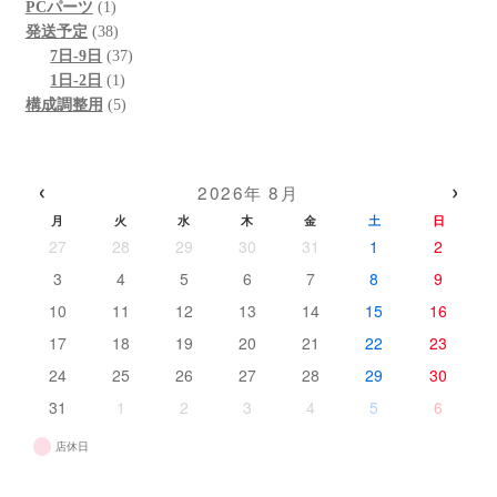
1
品
商
個
の
PCパーツ
1
個
38
品
の
商
発送予定
38
の
個
37
商
品
7日-9日
37
商
の
1
個
品
1日-2日
1
品
商
個
5
の
構成調整用
5
品
の
個
商
商
の
品
品
商
‹
›
2026年 8月
品
月
火
水
木
金
土
日
27
28
29
30
31
1
2
3
4
5
6
7
8
9
10
11
12
13
14
15
16
17
18
19
20
21
22
23
24
25
26
27
28
29
30
31
1
2
3
4
5
6
店休日