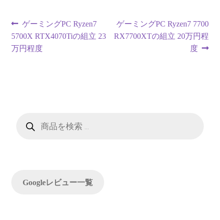
投
前
次
ゲーミングPC Ryzen7
ゲーミングPC Ryzen7 7700
の
の
5700X RTX4070Tiの組立 23
RX7700XTの組立 20万円程
稿
投
投
万円程度
度
ナ
稿:
稿:
ビ
ゲ
ー
商
品
検
シ
索
ョ
ン
Googleレビュー一覧