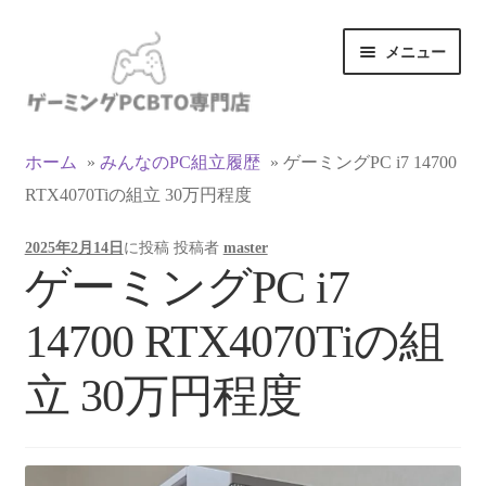
ナ
コ
メニュー
ビ
ン
ゲ
テ
ー
ン
カテゴリ一覧
シ
ツ
ホーム
»
みんなのPC組立履歴
»
ゲーミングPC i7 14700
ョ
へ
RTX4070Tiの組立 30万円程度
マイアカウント
ン
ス
へ
キ
2025年2月14日
に投稿
投稿者
master
ス
ッ
支払い
ゲーミングPC i7
キ
プ
ッ
お買い物カゴ
14700 RTX4070Tiの組
プ
お買い物ガイド
立 30万円程度
LINEでお問い合わせ