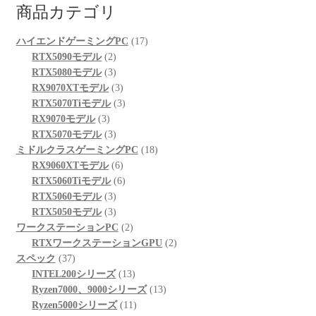
商品カテゴリ
17
ハイエンドゲーミングPC
17
2
個
RTX5090モデル
2
個
3
の
RTX5080モデル
3
の
個
3
商
RX9070XTモデル
3
商
の
個
3
品
RTX5070Tiモデル
3
3
品
商
の
個
RX9070モデル
3
個
品
3
商
の
RTX5070モデル
3
の
個
品
商
18
ミドルクラスゲーミングPC
18
商
の
6
品
個
RX9060XTモデル
6
品
商
個
6
の
RTX5060Tiモデル
6
品
3
の
個
商
RTX5060モデル
3
個
3
商
の
品
RTX5050モデル
3
の
個
品
商
2
ワークステーションPC
2
商
の
品
個
2
RTXワークステーションGPU
2
37
品
商
の
個
スペック
37
個
品
商
13
の
INTEL200シリーズ
13
の
品
個
13
商
Ryzen7000、9000シリーズ
13
商
の
11
個
品
Ryzen5000シリーズ
11