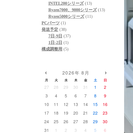
ド感
個
品
商
13
の
INTEL200シリーズ
13
いた
の
品
個
13
商
Ryzen7000、9000シリーズ
13
あり
商
の
11
個
品
Ryzen5000シリーズ
11
(こ
1
品
商
個
の
PCパーツ
1
依頼
個
38
品
の
商
発送予定
38
ので
の
個
37
商
品
7日-9日
37
した
商
の
1
個
品
1日-2日
1
リテ
品
商
個
5
の
構成調整用
5
品
の
個
商
高額
商
の
品
こそ
品
商
‹
›
なく
2026年 8月
品
に本
月
火
水
木
金
土
日
信頼
27
28
29
30
31
1
2
だと
3
4
5
6
7
8
9
確か
10
11
12
13
14
15
16
添っ
17
18
19
20
21
22
23
その
24
25
26
27
28
29
30
(購
ら、
31
1
2
3
4
5
6