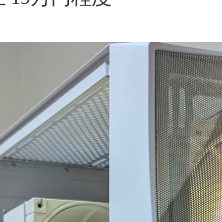
つの評価枠じゃ足りな
購入後のアフターフォロー
ゲ
まで非常に丁寧で、安心し
い
からもずっと続いて欲
て相談できるショップ様で
の
PCBTOショップです！
す。
と
種
を読む
続きを読む
続
25年11月に購入、半年近
購入したPCについて、外付
ス
も問題なく快適に使用
けHDD接続時に特定のUSB
し
ネテル会長
チャロコテツ
2 か月 前
2 か月 前
ていましたが、突然の
ポートでデータ転送がうま
。
くいかない症状があり相談
最
OOTランプ点灯で起動不
しましたが、単に「別のポ
ン
ートを使ってください」で
っ
終わるのではなく、背面
い
ルデンウィーク目前だ
USBポートごとの内部仕様
こ
こともあり、連休中に
まで確認したうえで、原因
く
が使えない絶望的な気持
の切り分けを非常に詳しく
や