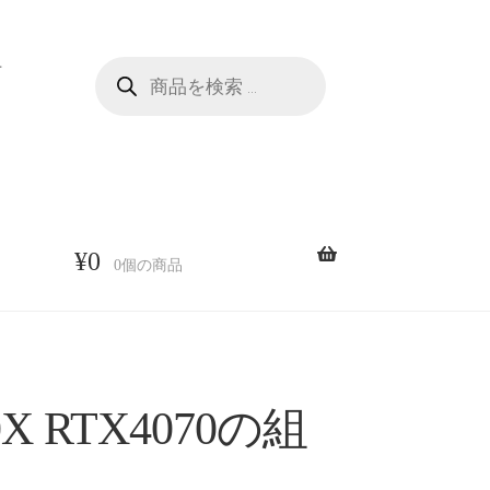
商
せ
品
検
索
¥
0
0個の商品
0X RTX4070の組