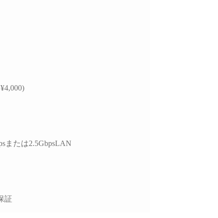
¥4,000)
psまたは2.5GbpsLAN
保証