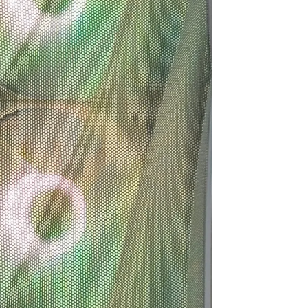
で買うつもりのないもの
ヶ月弱経ちますが不具合や
で買ってしまう現象もお
故障は一切なく快適に動
ません。組立履歴から実
作、使用できています！
の数値が見られるので、
の組み合わせでも大丈夫
選ぶ際の価格や性能の基準
なと思ったらそちらから
などが分かりやすく明記さ
してみるのもいいかもし
れているので選ぶうえでの
ません。
参考にもしやすかったで
包は丁寧でPCには傷や汚
す！
は一切ありません。ネッ
また、気になる点などはLINE
回線があればすぐに使用
での連絡が可能なので個別
きたのでゲームにログイ
での相談も受け付けてくれ
できて助かりました。
ます！
C本体だけを買い替えたい
こちらでのリピ買いやアッ
いう人にはオススメで
プグレードされてる方も多
。設置やセットアップ、
いみたいなので私も次回も
辺パーツの購入、電話で
こちらで購入しようと思っ
アフターサービスなどと
ています
かく一から十までおまか
したい人には向かないと
総合的にとても満足できる