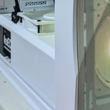
で連休に間に合わせて
門的かつ分かりやすく整理
思
だいたことに感謝しか
していただきました。結果
今
ません。
として、PC本体の故障では
あ
ちらから急いで欲しいと
なく、特定の外付けHDDケ
し
したわけではなかった
ースとUSBポートの組み合
すが、顧客の心境を察
わせによる相性の可能性が
対応力、そのホスピタ
高いことが分かり、安心し
ィの高さにも感動)
て使用を続けられるように
なりました。
なゲーミングPCだから
「売って終わり」では
こちらの質問に対しても毎
、トラブルで困った時
回丁寧に返信してくださ
気で寄り添ってくれて
り、必要に応じてメーカー
できるお店で買うべき
確認の進め方や追加で確認
改めて痛感しました。
すべき内容まで案内してい
ただけました。購入後のト
な技術力と顧客に寄り
ラブル相談にも真摯に対応
た姿勢は、まさにプロ
してくださる、非常に信頼
ものです。
できるショップ様です。
入時の構成相談の段階か
提案の引き出しの多さ
PC本体の構成・価格だけで