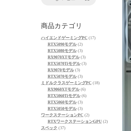
が、他の方のレビューを見
ちで
る限りは良さそうです。
起動も問題なくでき、家族
自分
も喜んでおります。
使し
商品カテゴリ
次回購入の際の比較ショッ
した
プとして入りそうです。
がる
17
ハイエンドゲーミングPC
17
「何
2
個
RTX5090モデル
2
は、
個
3
の
RTX5080モデル
3
さい
の
個
3
商
RX9070XTモデル
3
その
商
の
個
3
品
RTX5070Tiモデル
3
感に
3
品
商
の
個
RX9070モデル
3
個
品
3
商
の
RTX5070モデル
3
修理
の
個
品
商
18
ミドルクラスゲーミングPC
18
まで
商
の
6
品
個
RX9060XTモデル
6
速対
品
商
個
6
の
RTX5060Tiモデル
6
品
3
の
個
商
RTX5060モデル
3
症状
個
3
商
の
品
RTX5050モデル
3
次第
の
個
品
商
2
が、
ワークステーションPC
2
二次
商
の
品
個
2
RTXワークステーションGPU
2
も関
37
品
商
の
個
スペック
37