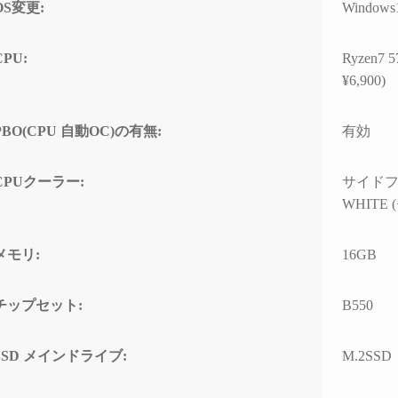
OS変更:
Windows
時間が無駄と感じてし
かもしれません）
CPU:
Ryzen
次のゲーミングPCも、
¥6,900)
PCBTO専門店さんで購
せていただきます！
PBO(CPU 自動OC)の有無:
有効
CPUクーラー:
サイドフ
WHITE (
メモリ:
16GB
チップセット:
B550
SSD メインドライブ:
M.2SSD