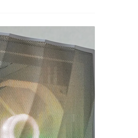
ームが快適にプレイした
去年の12月初旬に購入。
けど機械には詳しくない
で本人に聞いてみよう！
GPUはRTX5060の比較的安
いうことでAIにゲームの
価な構成のPC購入ですが当
類と予算を伝えたらオス
方、初めてのゲーミングPC
きを読む
続きを読む
メされたこちらで買いま
でした。
た。
HP内がとてもシンプルな作
ねこです
道明寺エルアート
2 か月 前
4 か月 前
りになっているので若干の
初にサイトを見た時はシ
怪しさを感じてしまいまし
プル過ぎてリンクが間違
たが…笑
ているのかと思ってしま
他の方の丁寧で評価の高い
ましたが、種類はそこそ
レビューなども購入のきっ
ありパーツも分かりやす
かけの一つになりました。
写真と説明があって選び
すいです。目移りしない
製品に関しても購入して４