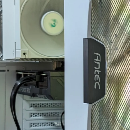
した。
案内していただきました。
の
ま
なりにAIやネットを駆
具体的には、正常に動作し
き
て色々と対処を試みま
ているUSBポートが
際
が改善せず、藁にもす
ASMedia製チップ経由であ
こ
思いで相談したところ
ること、症状が出ている
か
か異常が見られた際
10Gbps対応ポートがAMD
探
まずは当店に相談くだ
CPU側のUSBコントローラ
れ
」と仰っていただき、
ーに接続されている可能性
梱
プロ意識の高さと責任
があることなど、マザーボ
れ
深く感動しました！
ードの仕様やUSBコントロ
ト
ーラーの違いまで踏み込ん
で
の発送から手元に戻る
で説明していただきまし
ン
、わずか1週間という神
た。
応でした。
P
また、外付けHDDケース側
と
や再現性、原因の特定
の仕様やメーカー見解、
す
によるとは思います
USB規格の違い、5Gbpsと
周
修理の過程で判明した
10Gbpsの帯域差、HDDの実
の
的な不具合があったに
効速度、ケーブル品質や相
に
わらず圧倒的なスピー
性の可能性まで、非常に専
せ