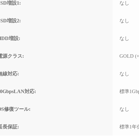
SSD増設1:
なし
SSD増設2:
なし
HDD増設:
なし
電源クラス:
GOLD (+
無線対応:
なし
10GbpsLAN対応:
標準1Gb
OS修復ツール:
なし
延長保証:
標準1年