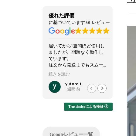
優れた評価
に基づいています 61 レビュー
から1週間ほど使用し
他のショップより安いので
星5
が、問題なく動作し
怪しい店なのか？と躊躇し
い！
す。
てましたが、ここのサイト
これ
ら発送までもスムー
やXで組んだPCの画像を投
しい
た。
稿してるのを見て、思い切
読む
続きを読む
続き
って買ってみました。
20
は難しいカスタマイ
結果1週間でちゃんと届きま
く何
yutara t
れいれい
1 週間 前
1 か月 前
現でき、大変有難か
した。初見だと怪しさ全開
でき
す。
ですが安心して良いかと思
故障
います。サイト内で自分が
(B
Trustindexによる検証
注文したPCの完成後を載せ
可)
てくれるのでそこも安心で
した。
ゴー
問い合わせ等はしてないの
った
Googleレビュー一覧
でサポートは分かりません
PC