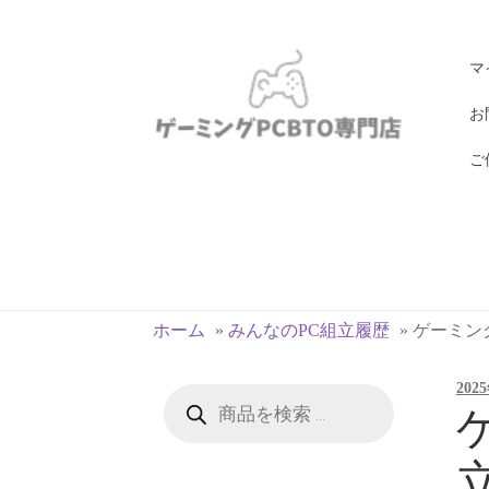
ナ
コ
マ
ビ
ン
ゲ
テ
お
ー
ン
ご
シ
ツ
ョ
へ
ン
ス
へ
キ
ス
ッ
キ
プ
ホーム
»
みんなのPC組立履歴
»
ゲーミングP
ッ
プ
202
商
品
ゲ
検
索