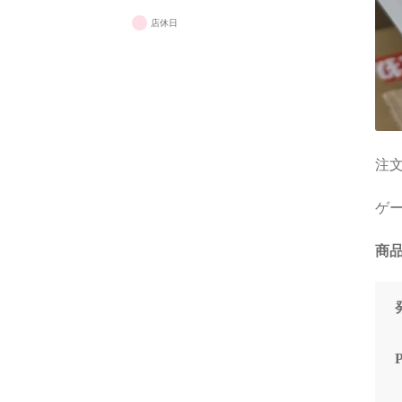
と知
りで
店休日
些細
で調
く的
だけ
た！
(良
注文
です
ゲーミ
購入
って
は、
商品
で、
スペ
か。
おか
を購
なっ
（他