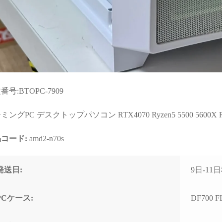
識量には脱帽するばか
なく、購入後のサポートま
した)
で重視される方には大変お
すすめできます。
な相談でもネットやAI
べるより、わかりやす
確なアドバイスをいた
て非常に助かりまし
い意味で変態と言うアレ
番号:BTOPC-7909
！笑)
ングPC デスクトップパソコン RTX4070 Ryzen5 5500 5600X Ryz
後に何かトラブルがあ
も助けてくれる安心感
PC購入を決断するうえ
コード:
amd2-n70s
最も重要で価値のある
ックではないでしょう
発送日:
9日-1
げで他のショップでPC
PCケース:
DF700 F
入しようとは思えなく
てしまいました。
店で構成を検討・比較