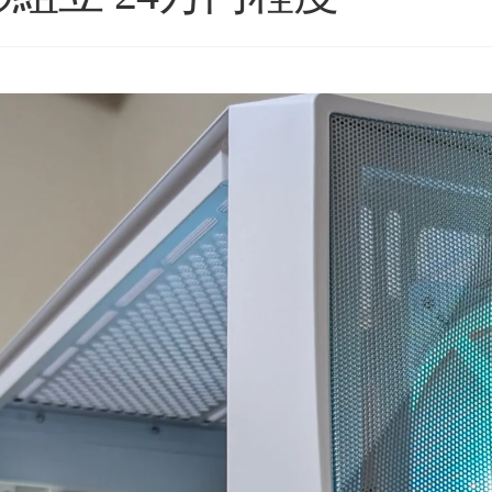
星5つの評価枠じゃ足りな
購入後のアフターフォロー
い！
まで非常に丁寧で、安心し
これからもずっと続いて欲
て相談できるショップ様で
しいPCBTOショップです！
す。
続きを読む
続きを読む
2025年11月に購入、半年近
購入したPCについて、外付
く何も問題なく快適に使用
けHDD接続時に特定のUSB
ネテル会長
チャロコテツ
2 か月 前
2 か月 前
できていましたが、突然の
ポートでデータ転送がうま
故障。
くいかない症状があり相談
(BOOTランプ点灯で起動不
しましたが、単に「別のポ
可)
ートを使ってください」で
終わるのではなく、背面
ゴールデンウィーク目前だ
USBポートごとの内部仕様
ったこともあり、連休中に
まで確認したうえで、原因
PCが使えない絶望的な気持
の切り分けを非常に詳しく