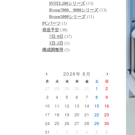
個
品
商
13
の
INTEL200シリーズ
13
の
品
個
13
商
Ryzen7000、9000シリーズ
13
商
の
11
個
品
Ryzen5000シリーズ
11
1
品
商
個
の
PCパーツ
1
個
38
品
の
商
発送予定
38
の
個
37
商
品
7日-9日
37
商
の
1
個
品
1日-2日
1
品
商
個
5
の
構成調整用
5
品
の
個
商
商
の
品
品
商
‹
›
2026年 8月
品
月
火
水
木
金
土
日
27
28
29
30
31
1
2
3
4
5
6
7
8
9
10
11
12
13
14
15
16
17
18
19
20
21
22
23
24
25
26
27
28
29
30
31
1
2
3
4
5
6