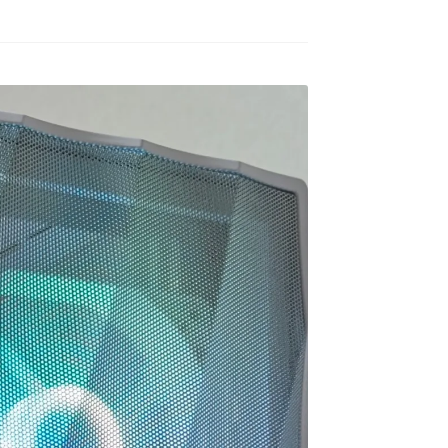
ゲームが快適にプレイした
去年の12月初旬に購入。
いけど機械には詳しくない
ので本人に聞いてみよう！
GPUはRTX5060の比較的安
ということでAIにゲームの
価な構成のPC購入ですが当
種類と予算を伝えたらオス
方、初めてのゲーミングPC
続きを読む
続きを読む
スメされたこちらで買いま
でした。
した。
HP内がとてもシンプルな作
ねこです
道明寺エルアート
2 か月 前
4 か月 前
りになっているので若干の
最初にサイトを見た時はシ
怪しさを感じてしまいまし
ンプル過ぎてリンクが間違
たが…笑
っているのかと思ってしま
他の方の丁寧で評価の高い
いましたが、種類はそこそ
レビューなども購入のきっ
こありパーツも分かりやす
かけの一つになりました。
く写真と説明があって選び
やすいです。目移りしない
製品に関しても購入して４