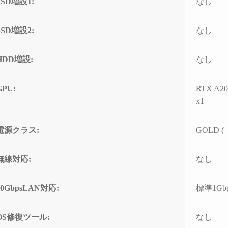
SSD増設1:
なし
SSD増設2:
なし
HDD増設:
なし
GPU:
RTX A2
x1
電源クラス:
GOLD (+
無線対応:
なし
10GbpsLAN対応:
標準1Gb
OS修復ツール:
なし