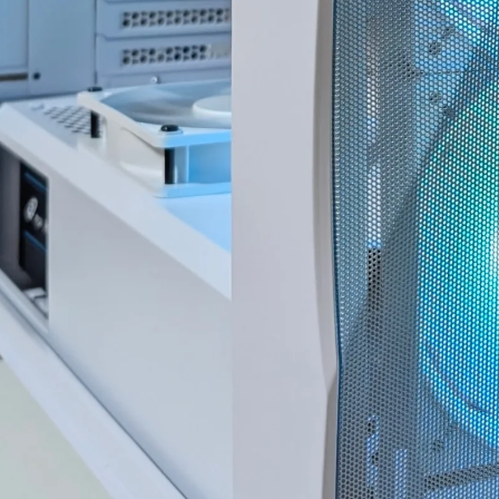
ド感で連休に間に合わせて
門的かつ分かりやすく整理
いただいたことに感謝しか
していただきました。結果
ありません。
として、PC本体の故障では
(こちらから急いで欲しいと
なく、特定の外付けHDDケ
依頼したわけではなかった
ースとUSBポートの組み合
のですが、顧客の心境を察
わせによる相性の可能性が
した対応力、そのホスピタ
高いことが分かり、安心し
リティの高さにも感動)
て使用を続けられるように
なりました。
高額なゲーミングPCだから
こそ「売って終わり」では
こちらの質問に対しても毎
なく、トラブルで困った時
回丁寧に返信してくださ
に本気で寄り添ってくれて
り、必要に応じてメーカー
信頼できるお店で買うべき
確認の進め方や追加で確認
だと改めて痛感しました。
すべき内容まで案内してい
ただけました。購入後のト
確かな技術力と顧客に寄り
ラブル相談にも真摯に対応
添った姿勢は、まさにプロ
してくださる、非常に信頼
そのものです。
できるショップ様です。
(購入時の構成相談の段階か
ら、提案の引き出しの多さ
PC本体の構成・価格だけで