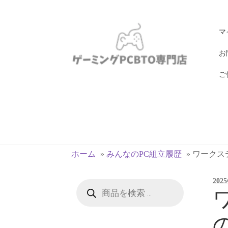
ナ
コ
マ
ビ
ン
ゲ
テ
お
ー
ン
ご
シ
ツ
ョ
へ
ン
ス
へ
キ
ス
ッ
キ
プ
ホーム
»
みんなのPC組立履歴
»
ワークステー
ッ
プ
202
商
品
ワ
検
索