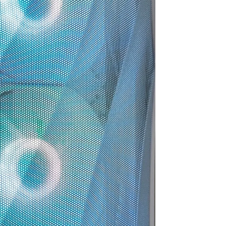
ので買うつもりのないもの
ヶ月弱経ちますが不具合や
まで買ってしまう現象もお
故障は一切なく快適に動
きません。組立履歴から実
作、使用できています！
際の数値が見られるので、
この組み合わせでも大丈夫
選ぶ際の価格や性能の基準
かなと思ったらそちらから
などが分かりやすく明記さ
探してみるのもいいかもし
れているので選ぶうえでの
れません。
参考にもしやすかったで
梱包は丁寧でPCには傷や汚
す！
れは一切ありません。ネッ
また、気になる点などはLINE
ト回線があればすぐに使用
での連絡が可能なので個別
できたのでゲームにログイ
での相談も受け付けてくれ
ンできて助かりました。
ます！
PC本体だけを買い替えたい
こちらでのリピ買いやアッ
という人にはオススメで
プグレードされてる方も多
す。設置やセットアップ、
いみたいなので私も次回も
周辺パーツの購入、電話で
こちらで購入しようと思っ
のアフターサービスなどと
ています
にかく一から十までおまか
せしたい人には向かないと
総合的にとても満足できる