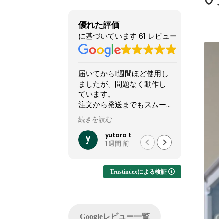
優れた評価
に基づいています 61 レビュー
届いてから1週間ほど使用し
他のショップより安いので
ましたが、問題なく動作し
怪しい店なのか？と躊躇し
ています。
てましたが、ここのサイト
注文から発送までもスムー
やXで組んだPCの画像を投
ズでした。
稿してるのを見て、思い切
続きを読む
続きを読む
って買ってみました。
他社では難しいカスタマイ
結果1週間でちゃんと届きま
yutara t
れいれい
1 週間 前
1 か月 前
ズが実現でき、大変有難か
した。初見だと怪しさ全開
ったです。
ですが安心して良いかと思
います。サイト内で自分が
Trustindexによる検証
注文したPCの完成後を載せ
てくれるのでそこも安心で
した。
問い合わせ等はしてないの
Googleレビュー一覧
でサポートは分かりません