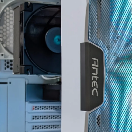
ちでした。
案内していただきました。
自分なりにAIやネットを駆
具体的には、正常に動作し
使して色々と対処を試みま
ているUSBポートが
したが改善せず、藁にもす
ASMedia製チップ経由であ
がる思いで相談したところ
ること、症状が出ている
「何か異常が見られた際
10Gbps対応ポートがAMD
は、まずは当店に相談くだ
CPU側のUSBコントローラ
さい」と仰っていただき、
ーに接続されている可能性
そのプロ意識の高さと責任
があることなど、マザーボ
感に深く感動しました！
ードの仕様やUSBコントロ
ーラーの違いまで踏み込ん
修理の発送から手元に戻る
で説明していただきまし
まで、わずか1週間という神
た。
速対応でした。
また、外付けHDDケース側
症状や再現性、原因の特定
の仕様やメーカー見解、
次第によるとは思います
USB規格の違い、5Gbpsと
が、修理の過程で判明した
10Gbpsの帯域差、HDDの実
二次的な不具合があったに
効速度、ケーブル品質や相
も関わらず圧倒的なスピー
性の可能性まで、非常に専