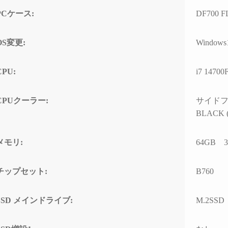
する時間が無駄と感じてし
PCケース:
DF700 F
まうかもしれません）
また次のゲーミングPCも、
OS変更:
Windows
必ずPCBTO専門店さんで購
入させていただきます！
CPU:
i7 14700
CPUクーラー:
サイドフ
BLACK (
メモリ:
64GB 32
チップセット:
B760
SSD メインドライブ:
M.2SSD