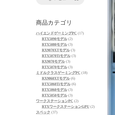
が、他の方のレビューを見
る限りは良さそうです。
起動も問題なくでき、家族
も喜んでおります。
商品カテゴリ
次回購入の際の比較ショッ
プとして入りそうです。
17
ハイエンドゲーミングPC
17
2
個
RTX5090モデル
2
個
3
の
RTX5080モデル
3
の
個
3
商
RX9070XTモデル
3
商
の
個
3
品
RTX5070Tiモデル
3
3
品
商
の
個
RX9070モデル
3
個
品
3
商
の
RTX5070モデル
3
の
個
品
商
18
ミドルクラスゲーミングPC
18
商
の
6
品
個
RX9060XTモデル
6
品
商
個
6
の
RTX5060Tiモデル
6
品
3
の
個
商
RTX5060モデル
3
個
3
商
の
品
RTX5050モデル
3
の
個
品
商
2
ワークステーションPC
2
商
の
品
個
2
RTXワークステーションGPU
2
37
品
商
の
個
スペック
37