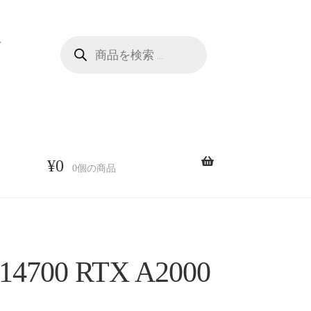
商
せ
品
検
索
¥
0
0個の商品
00 RTX A2000