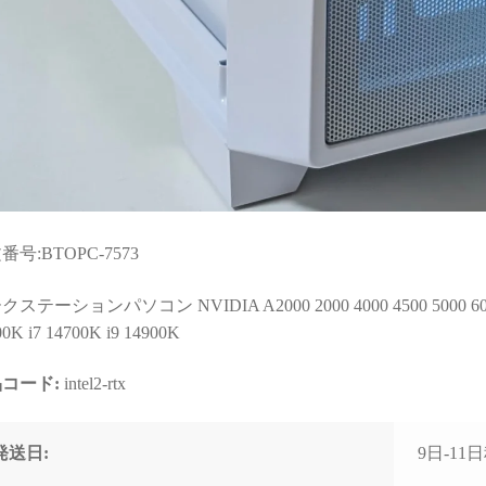
と知識量には脱帽するばか
なく、購入後のサポートま
りでした)
で重視される方には大変お
すすめできます。
些細な相談でもネットやAI
で調べるより、わかりやす
く的確なアドバイスをいた
だけて非常に助かりまし
た！
(良い意味で変態と言うアレ
です！笑)
購入後に何かトラブルがあ
番号:BTOPC-7573
っても助けてくれる安心感
は、PC購入を決断するうえ
ステーションパソコン NVIDIA A2000 2000 4000 4500 5000 60
で、最も重要で価値のある
0K i7 14700K i9 14900K
スペックではないでしょう
か。
コード:
intel2-rtx
おかげで他のショップでPC
を購入しようとは思えなく
発送日:
9日-1
なってしまいました。
（他店で構成を検討・比較