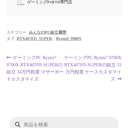
カテゴリー:
みんなのPC組立履歴
タグ:
RTX4070Ti_SUPER
、
Ryzen9_9900X
投
前
次
ゲーミングPC Ryzen7
ゲーミングPC Ryzen7 9700X
の
の
9700X RTX4070Ti SUPERの
RTX4070Ti SUPERの組立 33
稿
投
投
組立 34万円程度 マザーボー
万円程度 ケースカスタマイ
ナ
稿:
稿:
ドカスタマイズ
ズ
ビ
ゲ
ー
商
シ
品
検