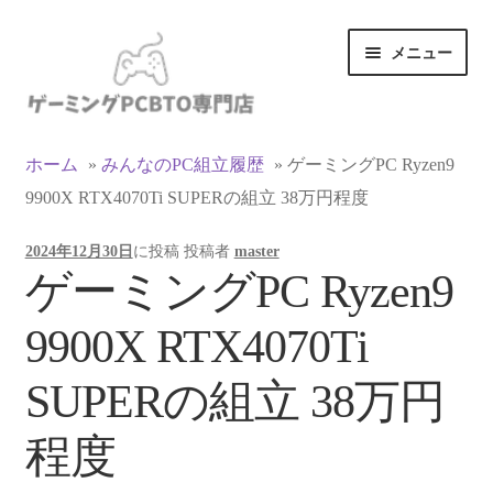
ナ
コ
メニュー
ビ
ン
ゲ
テ
ー
ン
カテゴリ一覧
シ
ツ
ホーム
»
みんなのPC組立履歴
»
ゲーミングPC Ryzen9
ョ
へ
9900X RTX4070Ti SUPERの組立 38万円程度
マイアカウント
ン
ス
へ
キ
2024年12月30日
に投稿
投稿者
master
ス
ッ
支払い
ゲーミングPC Ryzen9
キ
プ
ッ
お買い物カゴ
9900X RTX4070Ti
プ
お買い物ガイド
SUPERの組立 38万円
LINEでお問い合わせ
程度