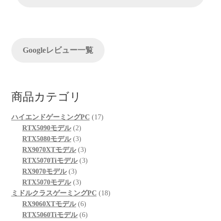
索
ョ
ン
Googleレビュー一覧
商品カテゴリ
17
ハイエンドゲーミングPC
17
2
個
RTX5090モデル
2
個
3
の
RTX5080モデル
3
の
個
3
商
RX9070XTモデル
3
商
の
個
3
品
RTX5070Tiモデル
3
3
品
商
の
個
RX9070モデル
3
個
品
3
商
の
RTX5070モデル
3
の
個
品
商
18
ミドルクラスゲーミングPC
18
商
の
6
品
個
RX9060XTモデル
6
品
商
個
6
の
RTX5060Tiモデル
6