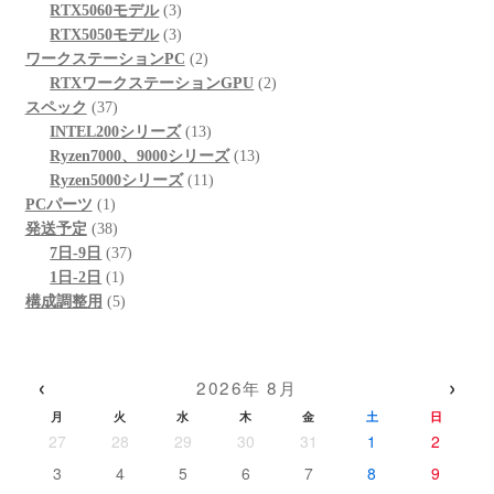
品
3
の
個
商
RTX5060モデル
3
個
3
商
の
品
RTX5050モデル
3
の
個
品
商
2
ワークステーションPC
2
商
の
品
個
2
RTXワークステーションGPU
2
37
品
商
の
個
スペック
37
個
品
商
13
の
INTEL200シリーズ
13
の
品
個
13
商
Ryzen7000、9000シリーズ
13
商
の
11
個
品
Ryzen5000シリーズ
11
1
品
商
個
の
PCパーツ
1
個
38
品
の
商
発送予定
38
の
個
37
商
品
7日-9日
37
商
の
1
個
品
1日-2日
1
品
商
個
5
の
構成調整用
5
品
の
個
商
商
の
品
品
商
‹
›
2026年 8月
品
月
火
水
木
金
土
日
27
28
29
30
31
1
2
3
4
5
6
7
8
9