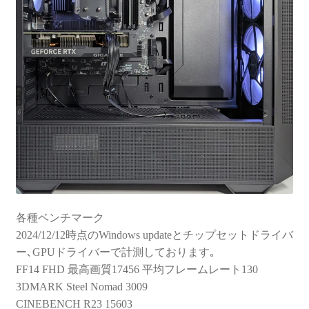
各種ベンチマーク
2024/12/12時点のWindows updateとチップセットドライバ
ー､GPUドライバーで計測しております｡
FF14 FHD 最高画質17456 平均フレームレート130
3DMARK Steel Nomad 3009
CINEBENCH R23 15603