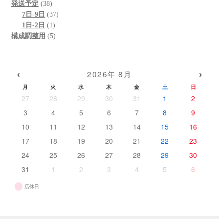
個
38
品
の
商
発送予定
38
の
個
37
商
品
7日-9日
37
商
の
1
個
品
1日-2日
1
品
商
個
5
の
構成調整用
5
品
の
個
商
商
の
品
品
商
‹
›
2026年 8月
品
月
火
水
木
金
土
日
27
28
29
30
31
1
2
3
4
5
6
7
8
9
10
11
12
13
14
15
16
17
18
19
20
21
22
23
24
25
26
27
28
29
30
31
1
2
3
4
5
6
店休日