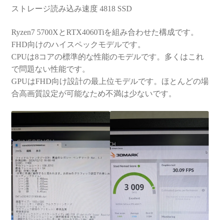
ストレージ読み込み速度 4818 SSD
Ryzen7 5700XとRTX4060Tiを組み合わせた構成です。
FHD向けのハイスペックモデルです。
CPUは8コアの標準的な性能のモデルです。多くはこれ
で問題ない性能です。
GPUはFHD向け設計の最上位モデルです。ほとんどの場
合高画質設定が可能なため不満は少ないです。