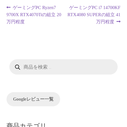
投
前
次
ゲーミングPC Ryzen7
ゲーミングPC i7 14700KF
の
の
9700X RTX4070Tiの組立 20
RTX4080 SUPERの組立 41
稿
投
投
万円程度
万円程度
ナ
稿:
稿:
ビ
ゲ
ー
商
品
検
シ
索
ョ
ン
Googleレビュー一覧
商品カテゴリ