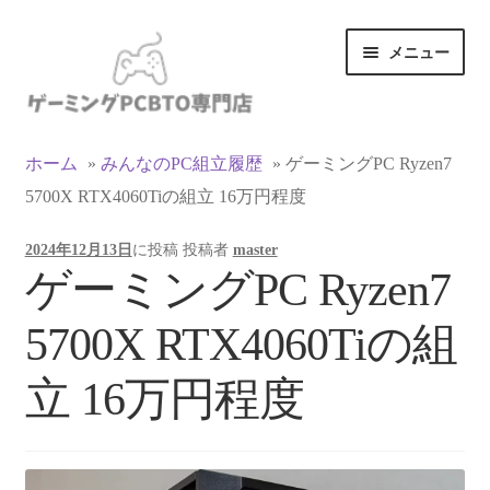
ナ
コ
メニュー
ビ
ン
ゲ
テ
ー
ン
カテゴリ一覧
シ
ツ
ホーム
»
みんなのPC組立履歴
»
ゲーミングPC Ryzen7
ョ
へ
5700X RTX4060Tiの組立 16万円程度
マイアカウント
ン
ス
へ
キ
2024年12月13日
に投稿
投稿者
master
ス
ッ
支払い
ゲーミングPC Ryzen7
キ
プ
ッ
お買い物カゴ
5700X RTX4060Tiの組
プ
お買い物ガイド
立 16万円程度
LINEでお問い合わせ