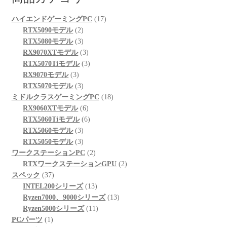
17
ハイエンドゲーミングPC
17
2
個
RTX5090モデル
2
個
3
の
RTX5080モデル
3
の
個
3
商
RX9070XTモデル
3
商
の
個
3
品
RTX5070Tiモデル
3
3
品
商
の
個
RX9070モデル
3
個
品
3
商
の
RTX5070モデル
3
の
個
品
商
18
ミドルクラスゲーミングPC
18
商
の
6
品
個
RX9060XTモデル
6
品
商
個
6
の
RTX5060Tiモデル
6
品
3
の
個
商
RTX5060モデル
3
個
3
商
の
品
RTX5050モデル
3
の
個
品
商
2
ワークステーションPC
2
商
の
品
個
2
RTXワークステーションGPU
2
37
品
商
の
個
スペック
37
個
品
商
13
の
INTEL200シリーズ
13
の
品
個
13
商
Ryzen7000、9000シリーズ
13
商
の
11
個
品
Ryzen5000シリーズ
11
1
品
商
個
の
PCパーツ
1