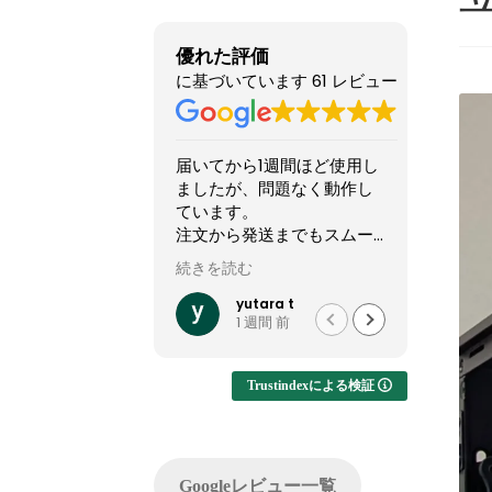
優れた評価
に基づいています 61 レビュー
いてから1週間ほど使用し
他のショップより安いので
したが、問題なく動作し
怪しい店なのか？と躊躇し
います。
てましたが、ここのサイト
文から発送までもスムー
やXで組んだPCの画像を投
でした。
稿してるのを見て、思い切
きを読む
続きを読む
って買ってみました。
社では難しいカスタマイ
結果1週間でちゃんと届きま
yutara t
れいれい
1 週間 前
1 か月 前
が実現でき、大変有難か
した。初見だと怪しさ全開
たです。
ですが安心して良いかと思
います。サイト内で自分が
Trustindexによる検証
注文したPCの完成後を載せ
てくれるのでそこも安心で
した。
問い合わせ等はしてないの
Googleレビュー一覧
でサポートは分かりません