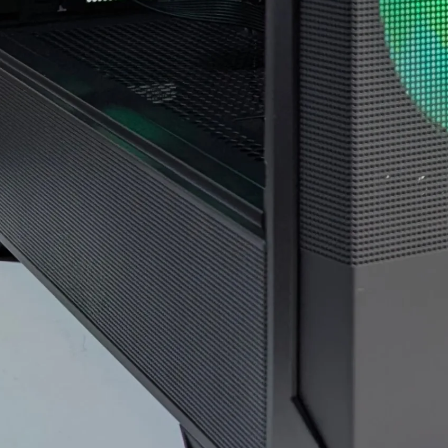
ド感で連休に間に合わせて
門的かつ分かりやすく整理
いただいたことに感謝しか
していただきました。結果
ありません。
として、PC本体の故障では
(こちらから急いで欲しいと
なく、特定の外付けHDDケ
依頼したわけではなかった
ースとUSBポートの組み合
のですが、顧客の心境を察
わせによる相性の可能性が
した対応力、そのホスピタ
高いことが分かり、安心し
リティの高さにも感動)
て使用を続けられるように
なりました。
高額なゲーミングPCだから
こそ「売って終わり」では
こちらの質問に対しても毎
なく、トラブルで困った時
回丁寧に返信してくださ
に本気で寄り添ってくれて
り、必要に応じてメーカー
信頼できるお店で買うべき
確認の進め方や追加で確認
だと改めて痛感しました。
すべき内容まで案内してい
ただけました。購入後のト
確かな技術力と顧客に寄り
ラブル相談にも真摯に対応
添った姿勢は、まさにプロ
してくださる、非常に信頼
そのものです。
できるショップ様です。
(購入時の構成相談の段階か
ら、提案の引き出しの多さ
PC本体の構成・価格だけで