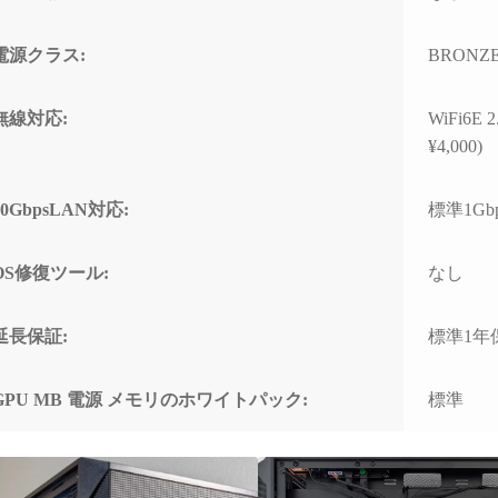
電源クラス:
BRONZ
無線対応:
WiFi6E
¥4,000)
10GbpsLAN対応:
標準1Gb
OS修復ツール:
なし
延長保証:
標準1年
GPU MB 電源 メモリのホワイトパック:
標準