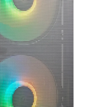
ので買うつもりのないもの
ヶ月弱経ちますが不具合や
まで買ってしまう現象もお
故障は一切なく快適に動
きません。組立履歴から実
作、使用できています！
際の数値が見られるので、
この組み合わせでも大丈夫
選ぶ際の価格や性能の基準
かなと思ったらそちらから
などが分かりやすく明記さ
探してみるのもいいかもし
れているので選ぶうえでの
れません。
参考にもしやすかったで
梱包は丁寧でPCには傷や汚
す！
れは一切ありません。ネッ
また、気になる点などはLINE
ト回線があればすぐに使用
での連絡が可能なので個別
できたのでゲームにログイ
での相談も受け付けてくれ
ンできて助かりました。
ます！
PC本体だけを買い替えたい
こちらでのリピ買いやアッ
という人にはオススメで
プグレードされてる方も多
す。設置やセットアップ、
いみたいなので私も次回も
周辺パーツの購入、電話で
こちらで購入しようと思っ
のアフターサービスなどと
ています
にかく一から十までおまか
せしたい人には向かないと
総合的にとても満足できる