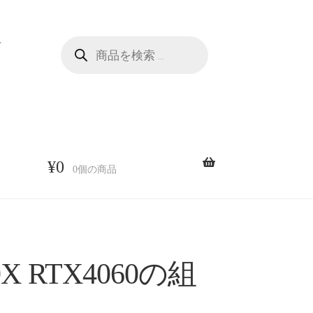
商
せ
品
検
索
¥
0
0個の商品
0X RTX4060の組