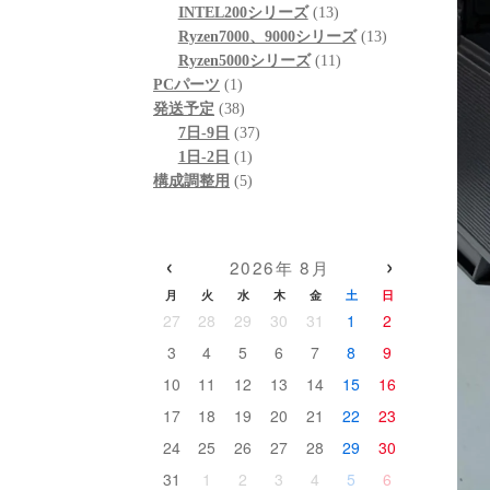
個
品
商
13
の
INTEL200シリーズ
13
の
品
個
13
商
Ryzen7000、9000シリーズ
13
商
の
11
個
品
Ryzen5000シリーズ
11
1
品
商
個
の
PCパーツ
1
個
38
品
の
商
発送予定
38
の
個
37
商
品
7日-9日
37
商
の
1
個
品
1日-2日
1
品
商
個
5
の
構成調整用
5
品
の
個
商
商
の
品
品
商
‹
›
2026年 8月
品
月
火
水
木
金
土
日
27
28
29
30
31
1
2
3
4
5
6
7
8
9
10
11
12
13
14
15
16
17
18
19
20
21
22
23
24
25
26
27
28
29
30
31
1
2
3
4
5
6