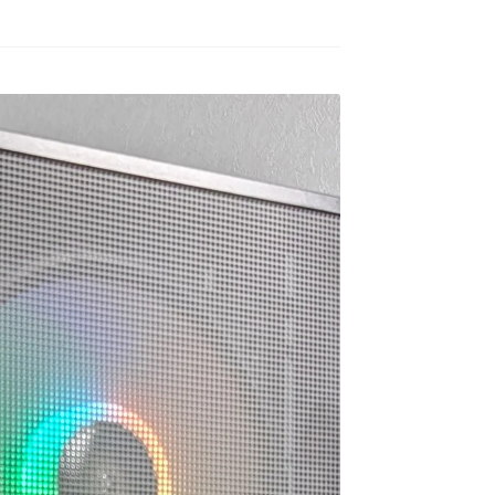
ゲームが快適にプレイした
去年の12月初旬に購入。
いけど機械には詳しくない
ので本人に聞いてみよう！
GPUはRTX5060の比較的安
ということでAIにゲームの
価な構成のPC購入ですが当
種類と予算を伝えたらオス
方、初めてのゲーミングPC
続きを読む
続きを読む
スメされたこちらで買いま
でした。
した。
HP内がとてもシンプルな作
ねこです
道明寺エルアート
3 か月 前
4 か月 前
りになっているので若干の
最初にサイトを見た時はシ
怪しさを感じてしまいまし
ンプル過ぎてリンクが間違
たが…笑
っているのかと思ってしま
他の方の丁寧で評価の高い
いましたが、種類はそこそ
レビューなども購入のきっ
こありパーツも分かりやす
かけの一つになりました。
く写真と説明があって選び
やすいです。目移りしない
製品に関しても購入して４