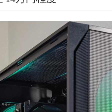
星5つの評価枠じゃ足りな
購入後のアフターフォロー
い！
まで非常に丁寧で、安心し
これからもずっと続いて欲
て相談できるショップ様で
しいPCBTOショップです！
す。
続きを読む
続きを読む
2025年11月に購入、半年近
購入したPCについて、外付
く何も問題なく快適に使用
けHDD接続時に特定のUSB
ネテル会長
チャロコテツ
2 か月 前
2 か月 前
できていましたが、突然の
ポートでデータ転送がうま
故障。
くいかない症状があり相談
(BOOTランプ点灯で起動不
しましたが、単に「別のポ
可)
ートを使ってください」で
終わるのではなく、背面
ゴールデンウィーク目前だ
USBポートごとの内部仕様
ったこともあり、連休中に
まで確認したうえで、原因
PCが使えない絶望的な気持
の切り分けを非常に詳しく