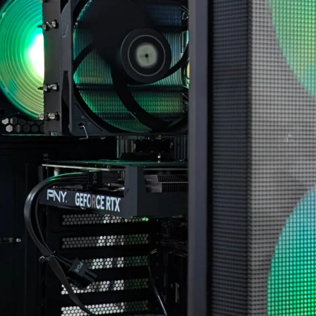
ちでした。
案内していただきました。
自分なりにAIやネットを駆
具体的には、正常に動作し
使して色々と対処を試みま
ているUSBポートが
したが改善せず、藁にもす
ASMedia製チップ経由であ
がる思いで相談したところ
ること、症状が出ている
「何か異常が見られた際
10Gbps対応ポートがAMD
は、まずは当店に相談くだ
CPU側のUSBコントローラ
さい」と仰っていただき、
ーに接続されている可能性
そのプロ意識の高さと責任
があることなど、マザーボ
感に深く感動しました！
ードの仕様やUSBコントロ
ーラーの違いまで踏み込ん
修理の発送から手元に戻る
で説明していただきまし
まで、わずか1週間という神
た。
速対応でした。
また、外付けHDDケース側
症状や再現性、原因の特定
の仕様やメーカー見解、
次第によるとは思います
USB規格の違い、5Gbpsと
が、修理の過程で判明した
10Gbpsの帯域差、HDDの実
二次的な不具合があったに
効速度、ケーブル品質や相
も関わらず圧倒的なスピー
性の可能性まで、非常に専