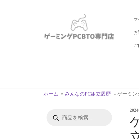
ナ
コ
マ
ビ
ン
ゲ
テ
お
ー
ン
ご
シ
ツ
ョ
へ
ン
ス
へ
キ
ス
ッ
キ
プ
ホーム
»
みんなのPC組立履歴
»
ゲーミングP
ッ
プ
202
商
品
ゲ
検
索