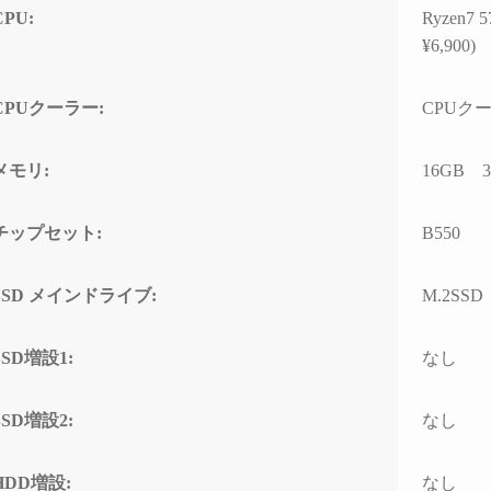
する時間が無駄と感じてし
CPU:
Ryzen
まうかもしれません）
¥6,900)
また次のゲーミングPCも、
CPUクーラー:
CPUクーラ
必ずPCBTO専門店さんで購
入させていただきます！
メモリ:
16GB 32
チップセット:
B550
SSD メインドライブ:
M.2SSD
SSD増設1:
なし
SSD増設2:
なし
HDD増設:
なし