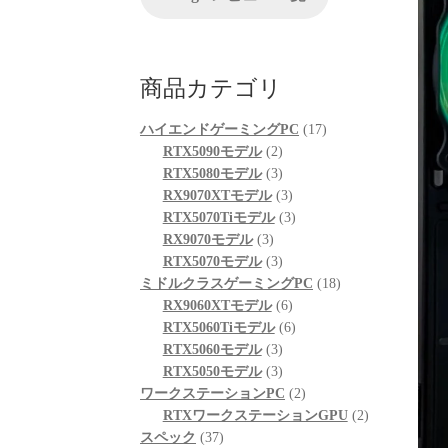
が、他の方のレビューを見
る限りは良さそうです。
起動も問題なくでき、家族
も喜んでおります。
商品カテゴリ
次回購入の際の比較ショッ
プとして入りそうです。
17
ハイエンドゲーミングPC
17
2
個
RTX5090モデル
2
個
3
の
RTX5080モデル
3
の
個
3
商
RX9070XTモデル
3
商
の
個
3
品
RTX5070Tiモデル
3
3
品
商
の
個
RX9070モデル
3
個
品
3
商
の
RTX5070モデル
3
の
個
品
商
18
ミドルクラスゲーミングPC
18
商
の
6
品
個
RX9060XTモデル
6
品
商
個
6
の
RTX5060Tiモデル
6
品
3
の
個
商
RTX5060モデル
3
個
3
商
の
品
RTX5050モデル
3
の
個
品
商
2
ワークステーションPC
2
商
の
品
個
2
RTXワークステーションGPU
2
37
品
商
の
個
スペック
37