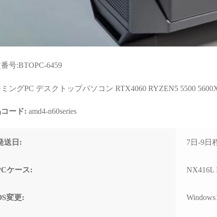
と知識量には脱帽するばか
なく、購入後のサポートま
りでした)
で重視される方には大変お
すすめできます。
些細な相談でもネットやAI
で調べるより、わかりやす
く的確なアドバイスをいた
だけて非常に助かりまし
番号:BTOPC-6459
た！
(良い意味で変態と言うアレ
ミングPC デスクトップパソコン RTX4060 RYZEN5 5500 5600X 
です！笑)
コード:
amd4-n60series
購入後に何かトラブルがあ
っても助けてくれる安心感
は、PC購入を決断するうえ
発送日:
7日-9
で、最も重要で価値のある
スペックではないでしょう
か。
PCケース:
NX416L
おかげで他のショップでPC
を購入しようとは思えなく
OS変更:
Windows
なってしまいました。
（他店で構成を検討・比較