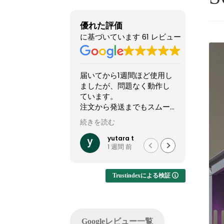
優れた評価
に基づいています 61 レビュー
届いてから1週間ほど使用し
他のショップより安いので
ましたが、問題なく動作し
怪しい店なのか？と躊躇し
ています。
てましたが、ここのサイト
注文から発送までもスムー
やXで組んだPCの画像を投
ズでした。
稿してるのを見て、思い切
続きを読む
続きを読む
って買ってみました。
他社では難しいカスタマイ
結果1週間でちゃんと届きま
yutara t
れいれい
1 週間 前
1 か月 前
ズが実現でき、大変有難か
した。初見だと怪しさ全開
ったです。
ですが安心して良いかと思
います。サイト内で自分が
Trustindexによる検証
注文したPCの完成後を載せ
てくれるのでそこも安心で
した。
問い合わせ等はしてないの
Googleレビュー一覧
でサポートは分かりません