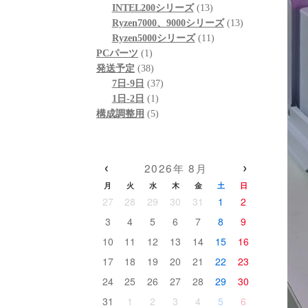
個
品
商
13
の
INTEL200シリーズ
13
の
品
個
13
商
Ryzen7000、9000シリーズ
13
商
の
11
個
品
Ryzen5000シリーズ
11
1
品
商
個
の
PCパーツ
1
個
38
品
の
商
発送予定
38
の
個
37
商
品
7日-9日
37
商
の
1
個
品
1日-2日
1
品
商
個
5
の
構成調整用
5
品
の
個
商
商
の
品
品
商
‹
›
2026年 8月
品
月
火
水
木
金
土
日
27
28
29
30
31
1
2
3
4
5
6
7
8
9
10
11
12
13
14
15
16
17
18
19
20
21
22
23
24
25
26
27
28
29
30
31
1
2
3
4
5
6