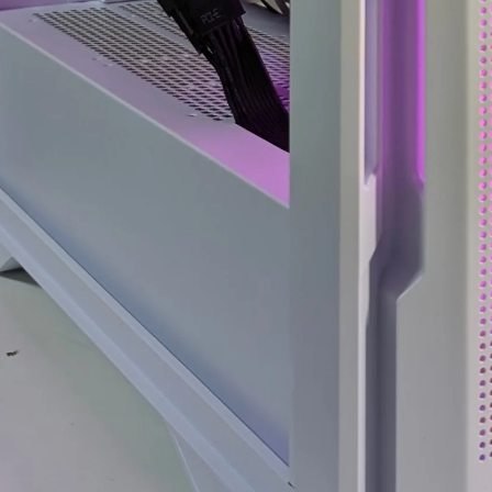
ド感で連休に間に合わせて
門的かつ分かりやすく整理
いただいたことに感謝しか
していただきました。結果
ありません。
として、PC本体の故障では
(こちらから急いで欲しいと
なく、特定の外付けHDDケ
依頼したわけではなかった
ースとUSBポートの組み合
のですが、顧客の心境を察
わせによる相性の可能性が
した対応力、そのホスピタ
高いことが分かり、安心し
リティの高さにも感動)
て使用を続けられるように
なりました。
高額なゲーミングPCだから
こそ「売って終わり」では
こちらの質問に対しても毎
なく、トラブルで困った時
回丁寧に返信してくださ
に本気で寄り添ってくれて
り、必要に応じてメーカー
信頼できるお店で買うべき
確認の進め方や追加で確認
だと改めて痛感しました。
すべき内容まで案内してい
ただけました。購入後のト
確かな技術力と顧客に寄り
ラブル相談にも真摯に対応
添った姿勢は、まさにプロ
してくださる、非常に信頼
そのものです。
できるショップ様です。
(購入時の構成相談の段階か
ら、提案の引き出しの多さ
PC本体の構成・価格だけで