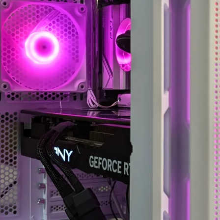
ちでした。
案内していただきました。
自分なりにAIやネットを駆
具体的には、正常に動作し
使して色々と対処を試みま
ているUSBポートが
したが改善せず、藁にもす
ASMedia製チップ経由であ
がる思いで相談したところ
ること、症状が出ている
「何か異常が見られた際
10Gbps対応ポートがAMD
は、まずは当店に相談くだ
CPU側のUSBコントローラ
さい」と仰っていただき、
ーに接続されている可能性
そのプロ意識の高さと責任
があることなど、マザーボ
感に深く感動しました！
ードの仕様やUSBコントロ
ーラーの違いまで踏み込ん
修理の発送から手元に戻る
で説明していただきまし
まで、わずか1週間という神
た。
速対応でした。
また、外付けHDDケース側
症状や再現性、原因の特定
の仕様やメーカー見解、
次第によるとは思います
USB規格の違い、5Gbpsと
が、修理の過程で判明した
10Gbpsの帯域差、HDDの実
二次的な不具合があったに
効速度、ケーブル品質や相
も関わらず圧倒的なスピー
性の可能性まで、非常に専