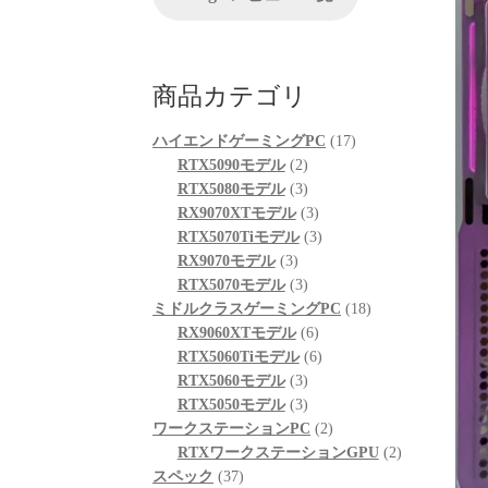
が、他の方のレビューを見
る限りは良さそうです。
起動も問題なくでき、家族
も喜んでおります。
商品カテゴリ
次回購入の際の比較ショッ
プとして入りそうです。
17
ハイエンドゲーミングPC
17
2
個
RTX5090モデル
2
個
3
の
RTX5080モデル
3
の
個
3
商
RX9070XTモデル
3
商
の
個
3
品
RTX5070Tiモデル
3
3
品
商
の
個
RX9070モデル
3
個
品
3
商
の
RTX5070モデル
3
の
個
品
商
18
ミドルクラスゲーミングPC
18
商
の
6
品
個
RX9060XTモデル
6
品
商
個
6
の
RTX5060Tiモデル
6
品
3
の
個
商
RTX5060モデル
3
個
3
商
の
品
RTX5050モデル
3
の
個
品
商
2
ワークステーションPC
2
商
の
品
個
2
RTXワークステーションGPU
2
37
品
商
の
個
スペック
37