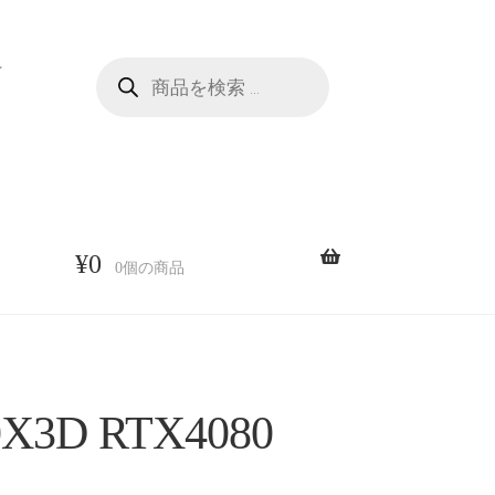
商
せ
品
検
索
¥
0
0個の商品
X3D RTX4080