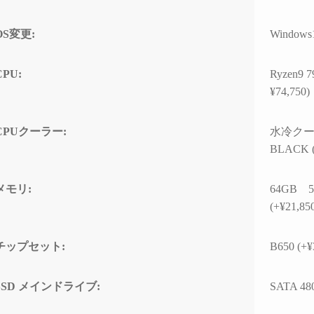
する時間が無駄と感じてし
まうかもしれません）
OS変更:
Windows
また次のゲーミングPCも、
必ずPCBTO専門店さんで購
CPU:
Ryzen
入させていただきます！
¥74,750)
CPUクーラー:
水冷クーラー
BLACK (
メモリ:
64GB 5
(+¥21,85
チップセット:
B650 (+¥
SSD メインドライブ:
SATA 4