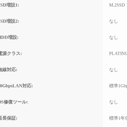
SSD増設1:
M.2SSD
SSD増設2:
なし
HDD増設:
なし
電源クラス:
PLATINU
無線対応:
なし
10GbpsLAN対応:
標準1Gb
OS修復ツール:
なし
延長保証:
標準1年