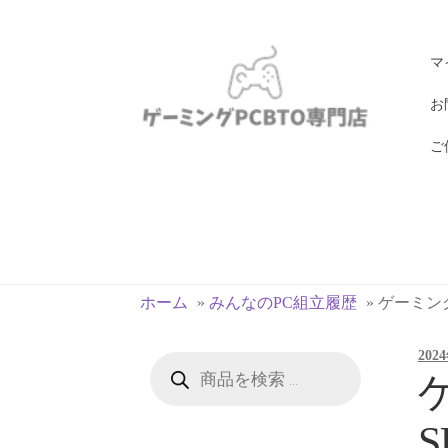
ナ
コ
マ
ビ
ン
ゲ
テ
お
ー
ン
ご
シ
ツ
ョ
へ
ン
ス
へ
キ
ス
ッ
キ
プ
ホーム
»
みんなのPC組立履歴
»
ゲーミングP
ッ
プ
202
商
品
ゲ
検
索