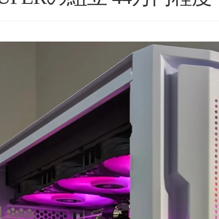
星5つの評価枠じゃ足りな
購入後のアフターフォロー
い！
まで非常に丁寧で、安心し
これからもずっと続いて欲
て相談できるショップ様で
しいPCBTOショップです！
す。
続きを読む
続きを読む
2025年11月に購入、半年近
購入したPCについて、外付
く何も問題なく快適に使用
けHDD接続時に特定のUSB
ネテル会長
チャロコテツ
2 か月 前
2 か月 前
できていましたが、突然の
ポートでデータ転送がうま
故障。
くいかない症状があり相談
(BOOTランプ点灯で起動不
しましたが、単に「別のポ
可)
ートを使ってください」で
終わるのではなく、背面
ゴールデンウィーク目前だ
USBポートごとの内部仕様
ったこともあり、連休中に
まで確認したうえで、原因
PCが使えない絶望的な気持
の切り分けを非常に詳しく