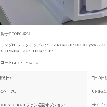
と知識量には脱帽するばか
なく、購入後のサポートま
りでした)
で重視される方には大変お
すすめできます。
些細な相談でもネットやAI
で調べるより、わかりやす
く的確なアドバイスをいた
だけて非常に助かりまし
番号:BTOPC-6231
た！
(良い意味で変態と言うアレ
ングPC デスクトップパソコン RTX4080 SUPER Ryzen5 7600X Ryze
です！笑)
0X3D 9600X 9700X 9900X 9950X
購入後に何かトラブルがあ
っても助けてくれる安心感
コード:
amd3-n80series
は、PC購入を決断するうえ
で、最も重要で価値のある
スペックではないでしょう
発送日:
7日-9
か。
おかげで他のショップでPC
PCケース:
UNIFACE
を購入しようとは思えなく
なってしまいました。
UNIFACE RGB ファン増設オプション:
サイドパネ
（他店で構成を検討・比較