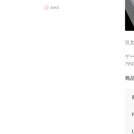
店休日
注文
ゲーミ
795
商品