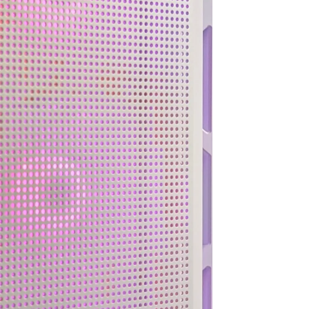
ので買うつもりのないもの
ヶ月弱経ちますが不具合や
まで買ってしまう現象もお
故障は一切なく快適に動
きません。組立履歴から実
作、使用できています！
際の数値が見られるので、
この組み合わせでも大丈夫
選ぶ際の価格や性能の基準
かなと思ったらそちらから
などが分かりやすく明記さ
探してみるのもいいかもし
れているので選ぶうえでの
れません。
参考にもしやすかったで
梱包は丁寧でPCには傷や汚
す！
れは一切ありません。ネッ
また、気になる点などはLINE
ト回線があればすぐに使用
での連絡が可能なので個別
できたのでゲームにログイ
での相談も受け付けてくれ
ンできて助かりました。
ます！
PC本体だけを買い替えたい
こちらでのリピ買いやアッ
という人にはオススメで
プグレードされてる方も多
す。設置やセットアップ、
いみたいなので私も次回も
周辺パーツの購入、電話で
こちらで購入しようと思っ
のアフターサービスなどと
ています
にかく一から十までおまか
せしたい人には向かないと
総合的にとても満足できる