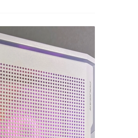
ゲームが快適にプレイした
去年の12月初旬に購入。
いけど機械には詳しくない
ので本人に聞いてみよう！
GPUはRTX5060の比較的安
ということでAIにゲームの
価な構成のPC購入ですが当
種類と予算を伝えたらオス
方、初めてのゲーミングPC
続きを読む
続きを読む
スメされたこちらで買いま
でした。
した。
HP内がとてもシンプルな作
ねこです
道明寺エルアート
2 か月 前
4 か月 前
りになっているので若干の
最初にサイトを見た時はシ
怪しさを感じてしまいまし
ンプル過ぎてリンクが間違
たが…笑
っているのかと思ってしま
他の方の丁寧で評価の高い
いましたが、種類はそこそ
レビューなども購入のきっ
こありパーツも分かりやす
かけの一つになりました。
く写真と説明があって選び
やすいです。目移りしない
製品に関しても購入して４