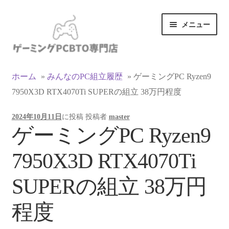
ナ
コ
メニュー
ビ
ン
ゲ
テ
ー
ン
カテゴリ一覧
シ
ツ
ホーム
»
みんなのPC組立履歴
»
ゲーミングPC Ryzen9
ョ
へ
7950X3D RTX4070Ti SUPERの組立 38万円程度
マイアカウント
ン
ス
へ
キ
2024年10月11日
に投稿
投稿者
master
ス
ッ
支払い
ゲーミングPC Ryzen9
キ
プ
ッ
お買い物カゴ
7950X3D RTX4070Ti
プ
お買い物ガイド
SUPERの組立 38万円
LINEでお問い合わせ
程度