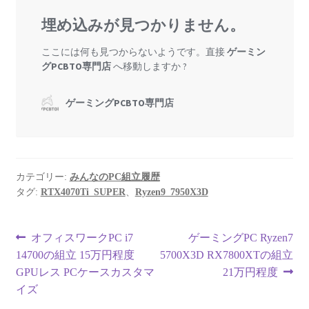
カテゴリー:
みんなのPC組立履歴
タグ:
RTX4070Ti_SUPER
、
Ryzen9_7950X3D
投
前
次
オフィスワークPC i7
ゲーミングPC Ryzen7
の
の
14700の組立 15万円程度
5700X3D RX7800XTの組立
稿
投
投
GPUレス PCケースカスタマ
21万円程度
ナ
稿:
稿:
イズ