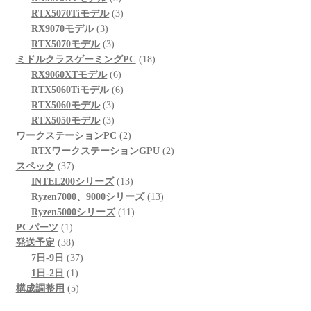
商
の
個
3
品
RTX5070Tiモデル
3
3
品
商
の
個
RX9070モデル
3
個
品
3
商
の
RTX5070モデル
3
の
個
品
商
18
ミドルクラスゲーミングPC
18
商
の
6
品
個
RX9060XTモデル
6
品
商
個
6
の
RTX5060Tiモデル
6
品
3
の
個
商
RTX5060モデル
3
個
3
商
の
品
RTX5050モデル
3
の
個
品
商
2
ワークステーションPC
2
商
の
品
個
2
RTXワークステーションGPU
2
37
品
商
の
個
スペック
37
個
品
商
13
の
INTEL200シリーズ
13
の
品
個
13
商
Ryzen7000、9000シリーズ
13
商
の
11
個
品
Ryzen5000シリーズ
11
1
品
商
個
の
PCパーツ
1
個
38
品
の
商
発送予定
38
の
個
37
商
品
7日-9日
37
商
の
1
個
品
1日-2日
1
品
商
個
5
の
構成調整用
5
品
の
個
商