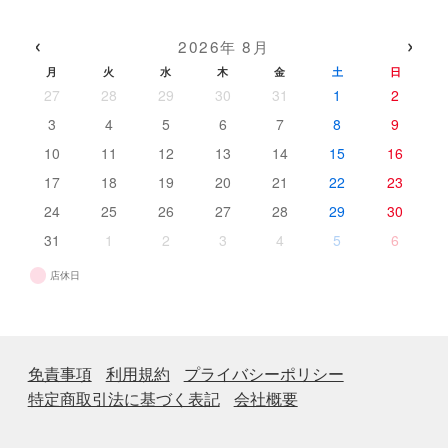
商
の
品
品
商
‹
›
2026年 8月
品
月
火
水
木
金
土
日
27
28
29
30
31
1
2
3
4
5
6
7
8
9
10
11
12
13
14
15
16
17
18
19
20
21
22
23
24
25
26
27
28
29
30
31
1
2
3
4
5
6
店休日
免責事項
利用規約
プライバシーポリシー
特定商取引法に基づく表記
会社概要