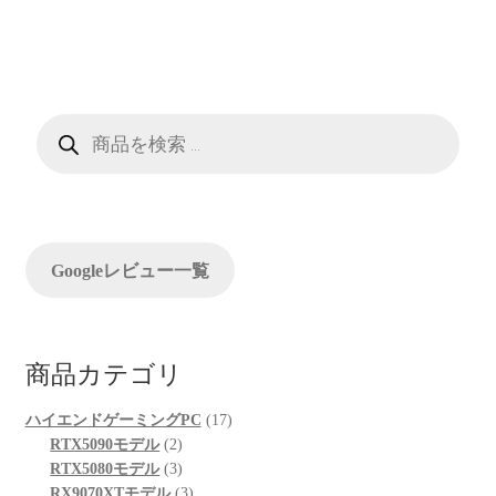
ビ
ゲ
ー
商
シ
品
検
索
ョ
ン
Googleレビュー一覧
商品カテゴリ
17
ハイエンドゲーミングPC
17
2
個
RTX5090モデル
2
個
3
の
RTX5080モデル
3
の
個
3
商
RX9070XTモデル
3