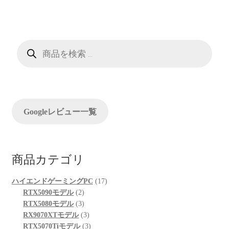
ビ
ゲ
ー
商
品
検
シ
索
ョ
ン
Googleレビュー一覧
商品カテゴリ
17
ハイエンドゲーミングPC
17
2
個
RTX5090モデル
2
個
3
の
RTX5080モデル
3
の
個
3
商
RX9070XTモデル
3
商
の
個
3
品
RTX5070Tiモデル
3