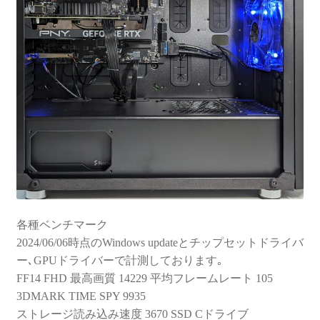
各種ベンチマーク
2024/06/06時点のWindows updateとチップセットドライバ
ー､GPUドライバーで計測しております｡
FF14 FHD 最高画質 14229 平均フレームレート 105
3DMARK TIME SPY 9935
ストレージ読み込み速度 3670 SSD Cドライブ