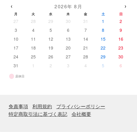
品
商
‹
›
2026年 8月
品
月
火
水
木
金
土
日
27
28
29
30
31
1
2
3
4
5
6
7
8
9
10
11
12
13
14
15
16
17
18
19
20
21
22
23
24
25
26
27
28
29
30
31
1
2
3
4
5
6
店休日
免責事項
利用規約
プライバシーポリシー
特定商取引法に基づく表記
会社概要