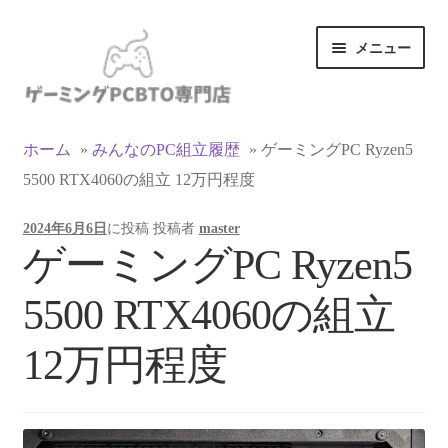
ナ
コ
メニュー
ビ
ン
ゲ
テ
ー
ン
カテゴリ一覧
シ
ツ
ホーム
»
みんなのPC組立履歴
»
ゲーミングPC Ryzen5
ョ
へ
5500 RTX4060の組立 12万円程度
マイアカウント
ン
ス
へ
キ
2024年6月6日
に投稿
投稿者
master
ス
ッ
支払い
ゲーミングPC Ryzen5
キ
プ
ッ
お買い物カゴ
5500 RTX4060の組立
プ
お買い物ガイド
12万円程度
LINEでお問い合わせ