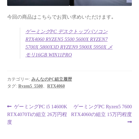
今回の商品はこちらでお買い求めいただけます｡
ゲーミングPC デスクトップパソコン
RTX4060 RYZEN5 5500 5600X RYZEN7
5700X 5800X3D RYZEN9 5900X 5950X メ
モリ16GB WIN11PRO
カテゴリー:
みんなのPC組立履歴
タグ:
Ryzen5_5500
、
RTX4060
投
前
次
ゲーミングPC i5 14600K
ゲーミングPC Ryzen5 7600
の
の
RTX4070Tiの組立 26万円程
RTX4060の組立 15万円程度
稿
投
投
度
ナ
稿:
稿: