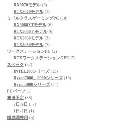
3
品
商
の
個
RX9070モデル
3
個
品
3
商
の
RTX5070モデル
3
の
個
品
商
18
ミドルクラスゲーミングPC
18
商
の
6
品
個
RX9060XTモデル
6
品
商
個
6
の
RTX5060Tiモデル
6
品
3
の
個
商
RTX5060モデル
3
個
3
商
の
品
RTX5050モデル
3
の
個
品
商
2
ワークステーションPC
2
商
の
品
個
2
RTXワークステーションGPU
2
37
品
商
の
個
スペック
37
個
品
商
13
の
INTEL200シリーズ
13
の
品
個
13
商
Ryzen7000、9000シリーズ
13
商
の
11
個
品
Ryzen5000シリーズ
11
1
品
商
個
の
PCパーツ
1
個
38
品
の
商
発送予定
38
の
個
37
商
品
7日-9日
37
商
の
1
個
品
1日-2日
1
品
商
個
5
の
構成調整用
5
品
の
個
商
商
の
品