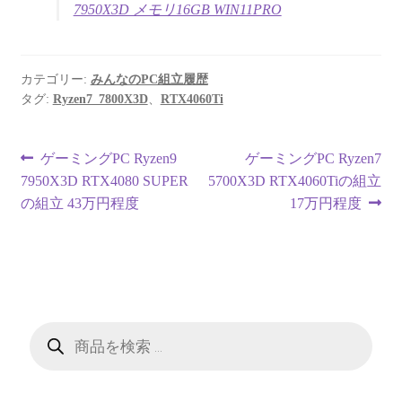
7950X3D メモリ16GB WIN11PRO
カテゴリー:
みんなのPC組立履歴
タグ:
Ryzen7_7800X3D
、
RTX4060Ti
投
前
次
ゲーミングPC Ryzen9
ゲーミングPC Ryzen7
の
の
7950X3D RTX4080 SUPER
5700X3D RTX4060Tiの組立
稿
投
投
の組立 43万円程度
17万円程度
ナ
稿:
稿:
ビ
ゲ
ー
商
品
検
シ
索