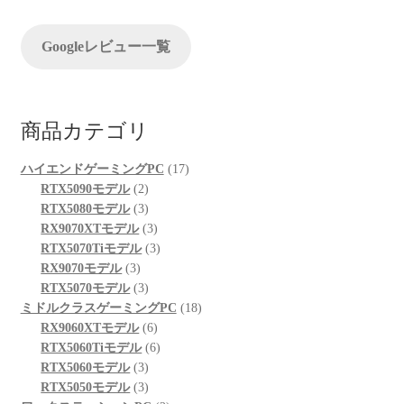
ョ
ン
Googleレビュー一覧
商品カテゴリ
17
ハイエンドゲーミングPC
17
2
個
RTX5090モデル
2
個
3
の
RTX5080モデル
3
の
個
3
商
RX9070XTモデル
3
商
の
個
3
品
RTX5070Tiモデル
3
3
品
商
の
個
RX9070モデル
3
個
品
3
商
の
RTX5070モデル
3
の
個
品
商
18
ミドルクラスゲーミングPC
18
商
の
6
品
個
RX9060XTモデル
6
品
商
個
6
の
RTX5060Tiモデル
6
品
3
の
個
商
RTX5060モデル
3
個
3
商
の
品
RTX5050モデル
3