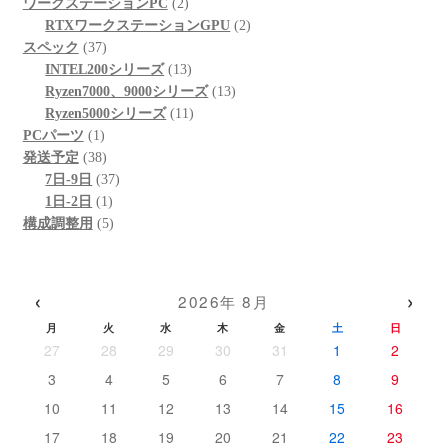
の
個
品
商
2
ワークステーションPC
2
商
の
品
個
2
RTXワークステーションGPU
2
37
品
商
の
個
スペック
37
個
品
商
13
の
INTEL200シリーズ
13
の
品
個
13
商
Ryzen7000、9000シリーズ
13
商
の
11
個
品
Ryzen5000シリーズ
11
1
品
商
個
の
PCパーツ
1
個
38
品
の
商
発送予定
38
の
個
37
商
品
7日-9日
37
商
の
1
個
品
1日-2日
1
品
商
個
5
の
構成調整用
5
品
の
個
商
商
の
品
品
商
‹
›
2026年 8月
品
月
火
水
木
金
土
日
27
28
29
30
31
1
2
3
4
5
6
7
8
9
10
11
12
13
14
15
16
17
18
19
20
21
22
23