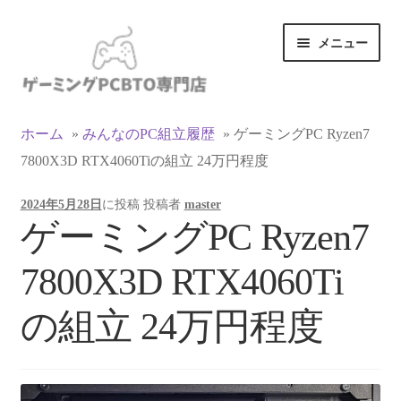
ナ
コ
メニュー
ビ
ン
ゲ
テ
ー
ン
カテゴリ一覧
シ
ツ
ホーム
»
みんなのPC組立履歴
»
ゲーミングPC Ryzen7
ョ
へ
7800X3D RTX4060Tiの組立 24万円程度
マイアカウント
ン
ス
へ
キ
2024年5月28日
に投稿
投稿者
master
ス
ッ
支払い
ゲーミングPC Ryzen7
キ
プ
ッ
お買い物カゴ
7800X3D RTX4060Ti
プ
お買い物ガイド
の組立 24万円程度
LINEでお問い合わせ