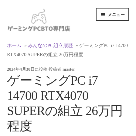
ナ
コ
メニュー
ビ
ン
ゲ
テ
ー
ン
カテゴリ一覧
シ
ツ
ホーム
»
みんなのPC組立履歴
»
ゲーミングPC i7 14700
ョ
へ
RTX4070 SUPERの組立 26万円程度
マイアカウント
ン
ス
へ
キ
2024年4月30日
に投稿
投稿者
master
ス
ッ
支払い
ゲーミングPC i7
キ
プ
ッ
お買い物カゴ
14700 RTX4070
プ
お買い物ガイド
SUPERの組立 26万円
LINEでお問い合わせ
程度