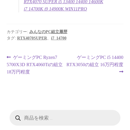
RTX4070 SUPER i5 13400 14400 14600K
i7 14700K i9 14900K WIN11PRO
カテゴリー:
みんなのPC組立履歴
タグ:
RTX4070SUPER
、
i7_14700
投
前
次
ゲーミングPC Ryzen7
ゲーミングPC i5 14400
の
の
5700X3D RTX4060Tiの組立
RTX3050の組立 16万円程度
稿
投
投
18万円程度
ナ
稿:
稿:
ビ
ゲ
ー
商
品
検
シ
索