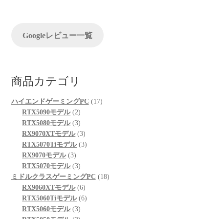
ョ
ン
Googleレビュー一覧
商品カテゴリ
17
ハイエンドゲーミングPC
17
2
個
RTX5090モデル
2
個
3
の
RTX5080モデル
3
の
個
3
商
RX9070XTモデル
3
商
の
個
3
品
RTX5070Tiモデル
3
3
品
商
の
個
RX9070モデル
3
個
品
3
商
の
RTX5070モデル
3
の
個
品
商
18
ミドルクラスゲーミングPC
18
商
の
6
品
個
RX9060XTモデル
6
品
商
個
6
の
RTX5060Tiモデル
6
品
3
の
個
商
RTX5060モデル
3