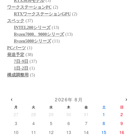
個
3
商
の
品
RTX5050モデル
3
の
個
品
商
2
ワークステーションPC
2
商
の
品
個
2
RTXワークステーションGPU
2
37
品
商
の
個
スペック
37
個
品
商
13
の
INTEL200シリーズ
13
の
品
個
13
商
Ryzen7000、9000シリーズ
13
商
の
11
個
品
Ryzen5000シリーズ
11
1
品
商
個
の
PCパーツ
1
個
38
品
の
商
発送予定
38
の
個
37
商
品
7日-9日
37
商
の
1
個
品
1日-2日
1
品
商
個
5
の
構成調整用
5
品
の
個
商
商
の
品
品
商
‹
›
2026年 8月
品
月
火
水
木
金
土
日
27
28
29
30
31
1
2
3
4
5
6
7
8
9
10
11
12
13
14
15
16