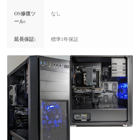
OS修復ツ
なし
ール:
延長保証:
標準1年保証