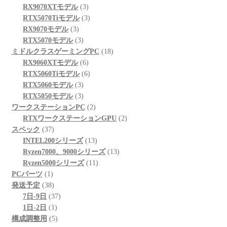
の
個
3
商
RX9070XTモデル
3
商
の
個
3
品
RTX5070Tiモデル
3
3
品
商
の
個
RX9070モデル
3
個
品
3
商
の
RTX5070モデル
3
の
個
品
商
18
ミドルクラスゲーミングPC
18
商
の
6
品
個
RX9060XTモデル
6
品
商
個
6
の
RTX5060Tiモデル
6
品
3
の
個
商
RTX5060モデル
3
個
3
商
の
品
RTX5050モデル
3
の
個
品
商
2
ワークステーションPC
2
商
の
品
個
2
RTXワークステーションGPU
2
37
品
商
の
個
スペック
37
個
品
商
13
の
INTEL200シリーズ
13
の
品
個
13
商
Ryzen7000、9000シリーズ
13
商
の
11
個
品
Ryzen5000シリーズ
11
1
品
商
個
の
PCパーツ
1
個
38
品
の
商
発送予定
38
の
個
37
商
品
7日-9日
37
商
の
1
個
品
1日-2日
1
品
商
個
5
の
構成調整用
5