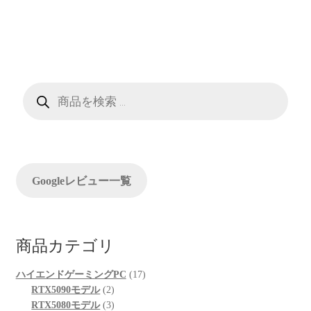
ビ
ゲ
ー
商
シ
品
検
索
ョ
ン
Googleレビュー一覧
商品カテゴリ
17
ハイエンドゲーミングPC
17
2
個
RTX5090モデル
2
個
3
の
RTX5080モデル
3