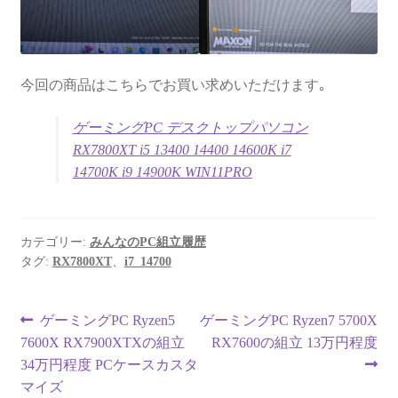
今回の商品はこちらでお買い求めいただけます｡
ゲーミングPC デスクトップパソコン
RX7800XT i5 13400 14400 14600K i7
14700K i9 14900K WIN11PRO
カテゴリー:
みんなのPC組立履歴
タグ:
RX7800XT
、
i7_14700
投
前
次
ゲーミングPC Ryzen5
ゲーミングPC Ryzen7 5700X
の
の
7600X RX7900XTXの組立
RX7600の組立 13万円程度
稿
投
投
34万円程度 PCケースカスタ
ナ
稿:
稿:
マイズ