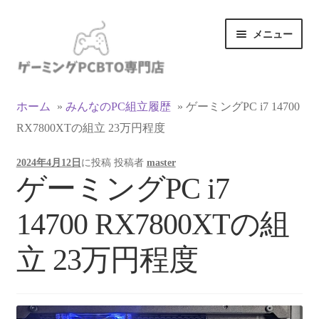
ナ
コ
メニュー
ビ
ン
ゲ
テ
ー
ン
カテゴリ一覧
シ
ツ
ホーム
»
みんなのPC組立履歴
»
ゲーミングPC i7 14700
ョ
へ
RX7800XTの組立 23万円程度
マイアカウント
ン
ス
へ
キ
2024年4月12日
に投稿
投稿者
master
ス
ッ
支払い
ゲーミングPC i7
キ
プ
ッ
お買い物カゴ
14700 RX7800XTの組
プ
お買い物ガイド
立 23万円程度
LINEでお問い合わせ