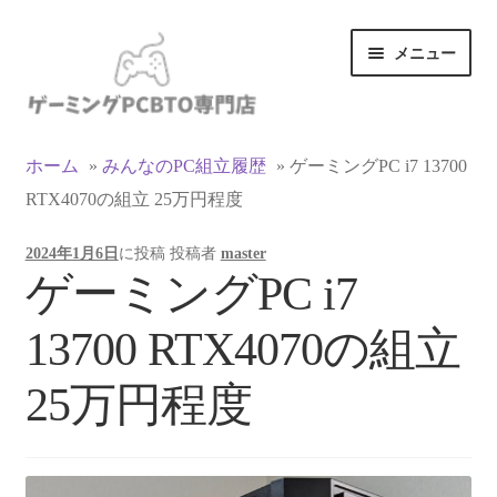
ナ
コ
メニュー
ビ
ン
ゲ
テ
ー
ン
カテゴリ一覧
シ
ツ
ホーム
»
みんなのPC組立履歴
»
ゲーミングPC i7 13700
ョ
へ
RTX4070の組立 25万円程度
マイアカウント
ン
ス
へ
キ
2024年1月6日
に投稿
投稿者
master
ス
ッ
支払い
ゲーミングPC i7
キ
プ
ッ
お買い物カゴ
13700 RTX4070の組立
プ
お買い物ガイド
25万円程度
LINEでお問い合わせ