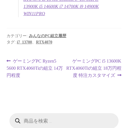
13900K i5 14600K i7 14700K i9 14900K
WIN11PRO
カテゴリー:
みんなのPC組立履歴
タグ:
i7_13700
、
RTX4070
投
前
次
ゲーミングPC Ryzen5
ゲーミングPC i5 13600K
の
の
5600 RTX4060Tiの組立 14万
RTX4060Tiの組立 18万円程
稿
投
投
円程度
度 特注カスタマイズ
ナ
稿:
稿:
ビ
ゲ
ー
商
品
検
シ
索