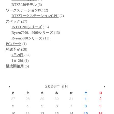
個
3
商
の
品
RTX5050モデル
3
の
個
品
商
2
ワークステーションPC
2
商
の
品
個
2
RTXワークステーションGPU
2
37
品
商
の
個
スペック
37
個
品
商
13
の
INTEL200シリーズ
13
の
品
個
13
商
Ryzen7000、9000シリーズ
13
商
の
11
個
品
Ryzen5000シリーズ
11
1
品
商
個
の
PCパーツ
1
個
38
品
の
商
発送予定
38
の
個
37
商
品
7日-9日
37
商
の
1
個
品
1日-2日
1
品
商
個
5
の
構成調整用
5
品
の
個
商
商
の
品
品
商
‹
›
2026年 8月
品
月
火
水
木
金
土
日
27
28
29
30
31
1
2
3
4
5
6
7
8
9
10
11
12
13
14
15
16