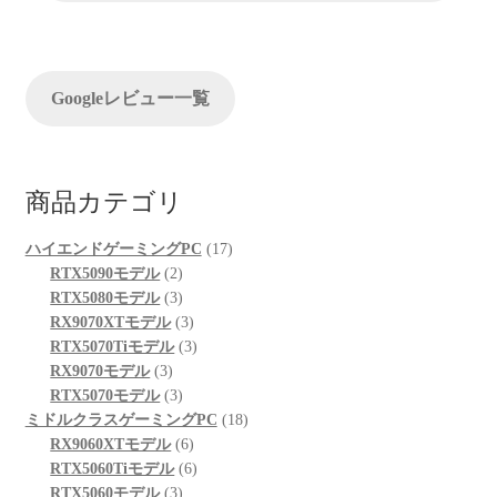
ョ
ン
Googleレビュー一覧
商品カテゴリ
17
ハイエンドゲーミングPC
17
2
個
RTX5090モデル
2
個
3
の
RTX5080モデル
3
の
個
3
商
RX9070XTモデル
3
商
の
個
3
品
RTX5070Tiモデル
3
3
品
商
の
個
RX9070モデル
3
個
品
3
商
の
RTX5070モデル
3
の
個
品
商
18
ミドルクラスゲーミングPC
18
商
の
6
品
個
RX9060XTモデル
6
品
商
個
6
の
RTX5060Tiモデル
6
品
3
の
個
商
RTX5060モデル
3