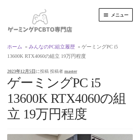
ナ
コ
メニュー
ビ
ン
ゲ
テ
ー
ン
カテゴリ一覧
シ
ツ
ホーム
»
みんなのPC組立履歴
»
ゲーミングPC i5
ョ
へ
13600K RTX4060の組立 19万円程度
マイアカウント
ン
ス
へ
キ
2023年12月5日
に投稿
投稿者
master
ス
ッ
支払い
ゲーミングPC i5
キ
プ
ッ
お買い物カゴ
13600K RTX4060の組
プ
お買い物ガイド
立 19万円程度
LINEでお問い合わせ