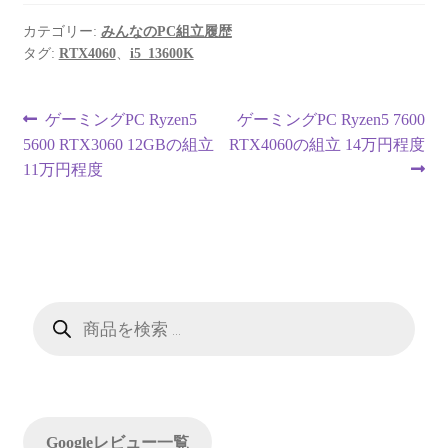
カテゴリー:
みんなのPC組立履歴
タグ:
RTX4060
、
i5_13600K
投
前
次
ゲーミングPC Ryzen5
ゲーミングPC Ryzen5 7600
の
の
5600 RTX3060 12GBの組立
RTX4060の組立 14万円程度
稿
投
投
11万円程度
ナ
稿:
稿:
ビ
ゲ
ー
商
品
検
シ
索
ョ
ン
Googleレビュー一覧