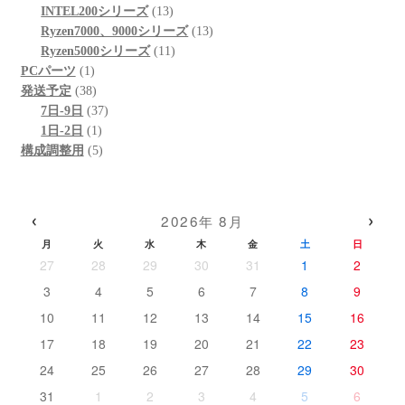
個
品
商
13
の
INTEL200シリーズ
13
の
品
個
13
商
Ryzen7000、9000シリーズ
13
商
の
11
個
品
Ryzen5000シリーズ
11
1
品
商
個
の
PCパーツ
1
個
38
品
の
商
発送予定
38
の
個
37
商
品
7日-9日
37
商
の
1
個
品
1日-2日
1
品
商
個
5
の
構成調整用
5
品
の
個
商
商
の
品
品
商
‹
›
2026年 8月
品
月
火
水
木
金
土
日
27
28
29
30
31
1
2
3
4
5
6
7
8
9
10
11
12
13
14
15
16
17
18
19
20
21
22
23
24
25
26
27
28
29
30
31
1
2
3
4
5
6