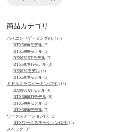
商品カテゴリ
17
ハイエンドゲーミングPC
17
2
個
RTX5090モデル
2
個
3
の
RTX5080モデル
3
の
個
3
商
RX9070XTモデル
3
商
の
個
3
品
RTX5070Tiモデル
3
3
品
商
の
個
RX9070モデル
3
個
品
3
商
の
RTX5070モデル
3
の
個
品
商
18
ミドルクラスゲーミングPC
18
商
の
6
品
個
RX9060XTモデル
6
品
商
個
6
の
RTX5060Tiモデル
6
品
3
の
個
商
RTX5060モデル
3
個
3
商
の
品
RTX5050モデル
3
の
個
品
商
2
ワークステーションPC
2
商
の
品
個
2
RTXワークステーションGPU
2
37
品
商
の
個
スペック
37