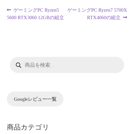
投
前
次
ゲーミングPC Ryzen5
ゲーミングPC Ryzen7 5700X
の
の
5600 RTX3060 12GBの組立
RTX4060の組立
稿
投
投
ナ
稿:
稿:
ビ
ゲ
商
品
ー
検
索
シ
ョ
Googleレビュー一覧
ン
商品カテゴリ