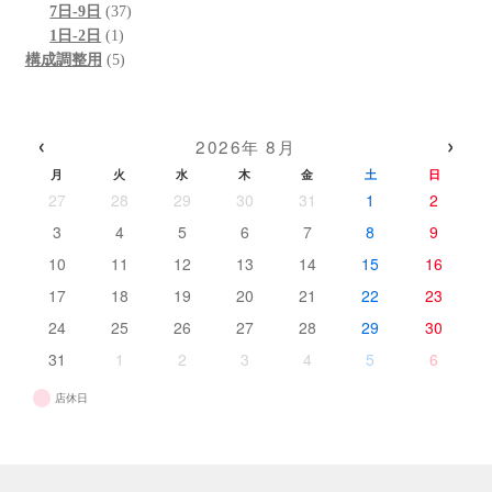
の
個
37
商
品
7日-9日
37
商
の
1
個
品
1日-2日
1
品
商
個
5
の
構成調整用
5
品
の
個
商
商
の
品
品
商
‹
›
2026年 8月
品
月
火
水
木
金
土
日
27
28
29
30
31
1
2
3
4
5
6
7
8
9
10
11
12
13
14
15
16
17
18
19
20
21
22
23
24
25
26
27
28
29
30
31
1
2
3
4
5
6
店休日