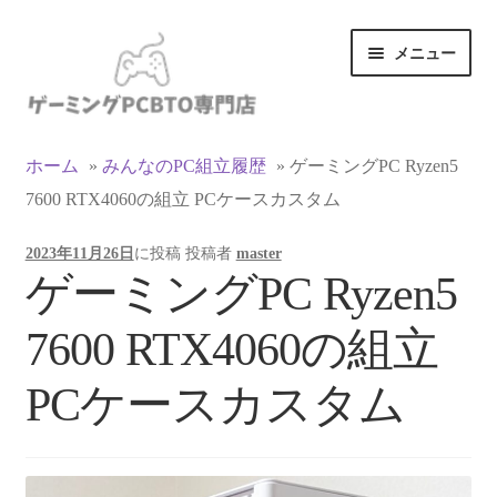
ナ
コ
メニュー
ビ
ン
ゲ
テ
ー
ン
カテゴリ一覧
シ
ツ
ホーム
»
みんなのPC組立履歴
»
ゲーミングPC Ryzen5
ョ
へ
7600 RTX4060の組立 PCケースカスタム
マイアカウント
ン
ス
へ
キ
2023年11月26日
に投稿
投稿者
master
ス
ッ
支払い
ゲーミングPC Ryzen5
キ
プ
ッ
お買い物カゴ
7600 RTX4060の組立
プ
お買い物ガイド
PCケースカスタム
LINEでお問い合わせ