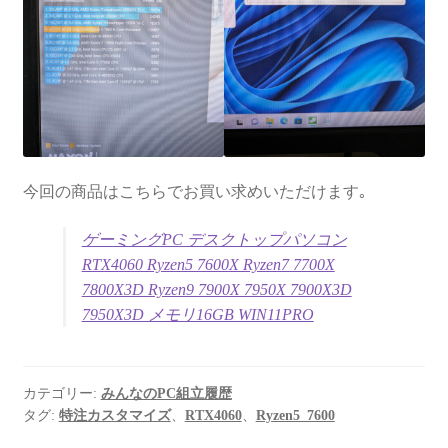
今回の商品はこちらでお買い求めいただけます｡
ゲーミングPC デスクトップパソコン
RTX4060 Ryzen5 7600X Ryzen7 7700X
7800X3D Ryzen9 7900X 7950X 7900X3D
7950X3D メモリ16GB WIN11PRO
カテゴリー:
みんなのPC組立履歴
タグ:
特注カスタマイズ
、
RTX4060
、
Ryzen5_7600