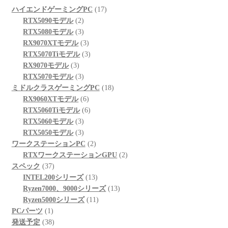
17
ハイエンドゲーミングPC
17
2
個
RTX5090モデル
2
個
3
の
RTX5080モデル
3
の
個
3
商
RX9070XTモデル
3
商
の
個
3
品
RTX5070Tiモデル
3
3
品
商
の
個
RX9070モデル
3
個
品
3
商
の
RTX5070モデル
3
の
個
品
商
18
ミドルクラスゲーミングPC
18
商
の
6
品
個
RX9060XTモデル
6
品
商
個
6
の
RTX5060Tiモデル
6
品
3
の
個
商
RTX5060モデル
3
個
3
商
の
品
RTX5050モデル
3
の
個
品
商
2
ワークステーションPC
2
商
の
品
個
2
RTXワークステーションGPU
2
37
品
商
の
個
スペック
37
個
品
商
13
の
INTEL200シリーズ
13
の
品
個
13
商
Ryzen7000、9000シリーズ
13
商
の
11
個
品
Ryzen5000シリーズ
11
1
品
商
個
の
PCパーツ
1
個
38
品
の
商
発送予定
38