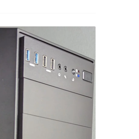
ゲームが快適にプレイした
去年の12月初旬に購入。
いけど機械には詳しくない
ので本人に聞いてみよう！
GPUはRTX5060の比較的安
ということでAIにゲームの
価な構成のPC購入ですが当
種類と予算を伝えたらオス
方、初めてのゲーミングPC
続きを読む
続きを読む
スメされたこちらで買いま
でした。
した。
HP内がとてもシンプルな作
ねこです
道明寺エルアート
3 か月 前
4 か月 前
りになっているので若干の
最初にサイトを見た時はシ
怪しさを感じてしまいまし
ンプル過ぎてリンクが間違
たが…笑
っているのかと思ってしま
他の方の丁寧で評価の高い
いましたが、種類はそこそ
レビューなども購入のきっ
こありパーツも分かりやす
かけの一つになりました。
く写真と説明があって選び
やすいです。目移りしない
製品に関しても購入して４