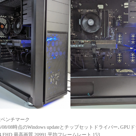
種ベンチマーク
23/08/08時点のWindows updateとチップセットドライバー､
14 FHD 最高画質 20991 平均フレームレート 153