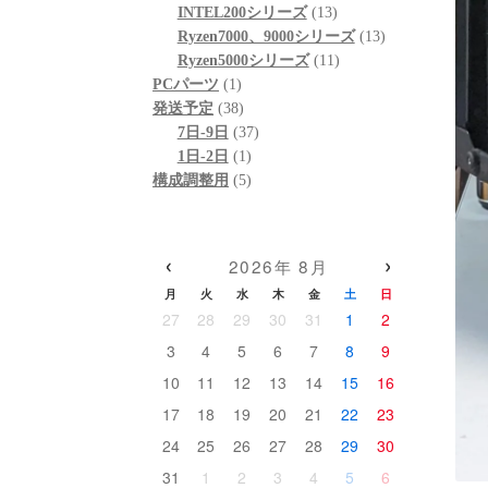
個
品
商
13
の
INTEL200シリーズ
13
の
品
個
13
商
Ryzen7000、9000シリーズ
13
商
の
11
個
品
Ryzen5000シリーズ
11
1
品
商
個
の
PCパーツ
1
個
38
品
の
商
発送予定
38
の
個
37
商
品
7日-9日
37
商
の
1
個
品
1日-2日
1
品
商
個
5
の
構成調整用
5
品
の
個
商
商
の
品
品
商
‹
›
2026年 8月
品
月
火
水
木
金
土
日
27
28
29
30
31
1
2
3
4
5
6
7
8
9
10
11
12
13
14
15
16
17
18
19
20
21
22
23
24
25
26
27
28
29
30
31
1
2
3
4
5
6