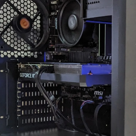
ちでした。
案内していただきました。
自分なりにAIやネットを駆
具体的には、正常に動作し
使して色々と対処を試みま
ているUSBポートが
したが改善せず、藁にもす
ASMedia製チップ経由であ
がる思いで相談したところ
ること、症状が出ている
「何か異常が見られた際
10Gbps対応ポートがAMD
は、まずは当店に相談くだ
CPU側のUSBコントローラ
さい」と仰っていただき、
ーに接続されている可能性
そのプロ意識の高さと責任
があることなど、マザーボ
感に深く感動しました！
ードの仕様やUSBコントロ
ーラーの違いまで踏み込ん
修理の発送から手元に戻る
で説明していただきまし
まで、わずか1週間という神
た。
速対応でした。
また、外付けHDDケース側
症状や再現性、原因の特定
の仕様やメーカー見解、
次第によるとは思います
USB規格の違い、5Gbpsと
が、修理の過程で判明した
10Gbpsの帯域差、HDDの実
二次的な不具合があったに
効速度、ケーブル品質や相
も関わらず圧倒的なスピー
性の可能性まで、非常に専