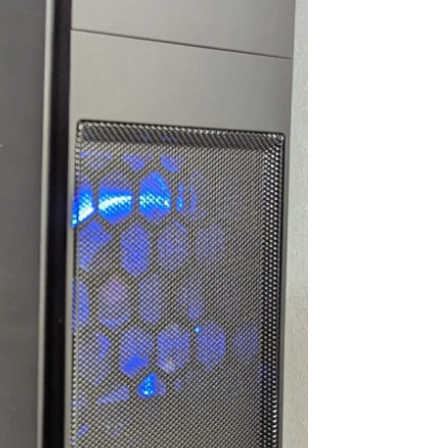
ので買うつもりのないもの
ヶ月弱経ちますが不具合や
まで買ってしまう現象もお
故障は一切なく快適に動
きません。組立履歴から実
作、使用できています！
際の数値が見られるので、
この組み合わせでも大丈夫
選ぶ際の価格や性能の基準
かなと思ったらそちらから
などが分かりやすく明記さ
探してみるのもいいかもし
れているので選ぶうえでの
れません。
参考にもしやすかったで
梱包は丁寧でPCには傷や汚
す！
れは一切ありません。ネッ
また、気になる点などはLINE
ト回線があればすぐに使用
での連絡が可能なので個別
できたのでゲームにログイ
での相談も受け付けてくれ
ンできて助かりました。
ます！
PC本体だけを買い替えたい
こちらでのリピ買いやアッ
という人にはオススメで
プグレードされてる方も多
す。設置やセットアップ、
いみたいなので私も次回も
周辺パーツの購入、電話で
こちらで購入しようと思っ
のアフターサービスなどと
ています
にかく一から十までおまか
せしたい人には向かないと
総合的にとても満足できる