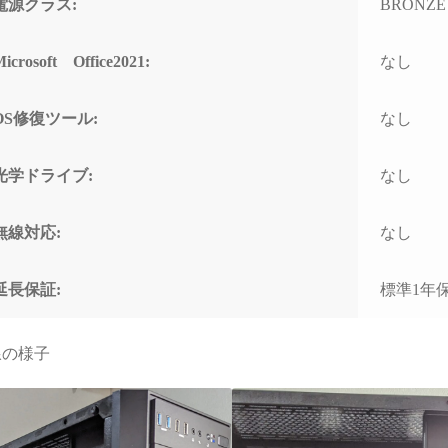
電源クラス:
BRONZE (
icrosoft Office2021:
なし
OS修復ツール:
なし
光学ドライブ:
なし
無線対応:
なし
延長保証:
標準1年
線の様子