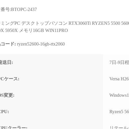
と知識量には脱帽するばか
なく、購入後のサポートま
りでした)
で重視される方には大変お
番号:BTOPC-2437
すすめできます。
些細な相談でもネットやAI
ングPC デスクトップパソコン RTX3060Ti RYZEN5 5500 5600X 
で調べるより、わかりやす
0X 5950X メモリ16GB WIN11PRO
く的確なアドバイスをいた
だけて非常に助かりまし
た！
コード:
ryzen52600-16gb-rtx2060
(良い意味で変態と言うアレ
です！笑)
発送日:
7日-9日
購入後に何かトラブルがあ
っても助けてくれる安心感
PCケース:
Versa H2
は、PC購入を決断するうえ
で、最も重要で価値のある
スペックではないでしょう
OS変更:
Windows1
か。
おかげで他のショップでPC
CPU:
Ryzen5 56
を購入しようとは思えなく
なってしまいました。
（他店で構成を検討・比較
CPUクーラー:
リテール