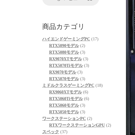
が、他の方のレビューを見
る限りは良さそうです。
起動も問題なくでき、家族
も喜んでおります。
商品カテゴリ
次回購入の際の比較ショッ
プとして入りそうです。
17
ハイエンドゲーミングPC
17
2
個
RTX5090モデル
2
個
3
の
RTX5080モデル
3
の
個
3
商
RX9070XTモデル
3
商
の
個
3
品
RTX5070Tiモデル
3
3
品
商
の
個
RX9070モデル
3
個
品
3
商
の
RTX5070モデル
3
の
個
品
商
18
ミドルクラスゲーミングPC
18
商
の
6
品
個
RX9060XTモデル
6
品
商
個
6
の
RTX5060Tiモデル
6
品
3
の
個
商
RTX5060モデル
3
個
3
商
の
品
RTX5050モデル
3
の
個
品
商
2
ワークステーションPC
2
商
の
品
個
2
RTXワークステーションGPU
2
37
品
商
の
個
スペック
37