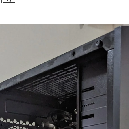
星5つの評価枠じゃ足りな
購入後のアフターフォロー
い！
まで非常に丁寧で、安心し
これからもずっと続いて欲
て相談できるショップ様で
しいPCBTOショップです！
す。
続きを読む
続きを読む
2025年11月に購入、半年近
購入したPCについて、外付
く何も問題なく快適に使用
けHDD接続時に特定のUSB
ネテル会長
チャロコテツ
2 か月 前
2 か月 前
できていましたが、突然の
ポートでデータ転送がうま
故障。
くいかない症状があり相談
(BOOTランプ点灯で起動不
しましたが、単に「別のポ
可)
ートを使ってください」で
終わるのではなく、背面
ゴールデンウィーク目前だ
USBポートごとの内部仕様
ったこともあり、連休中に
まで確認したうえで、原因
PCが使えない絶望的な気持
の切り分けを非常に詳しく