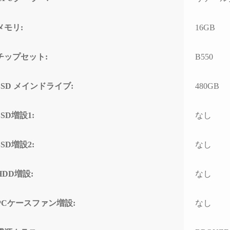
する時間が無駄と感じてし
まうかもしれません）
メモリ:
16GB
また次のゲーミングPCも、
必ずPCBTO専門店さんで購
チップセット:
B550
入させていただきます！
SSD メインドライブ:
480GB
SSD増設1:
なし
SSD増設2:
なし
HDD増設:
なし
PCケースファン増設:
なし