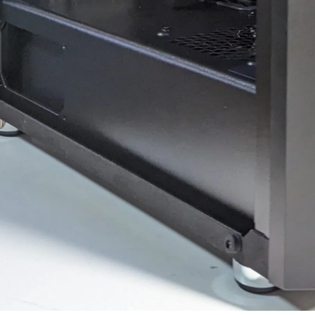
ド感で連休に間に合わせて
門的かつ分かりやすく整理
いただいたことに感謝しか
していただきました。結果
ありません。
として、PC本体の故障では
(こちらから急いで欲しいと
なく、特定の外付けHDDケ
依頼したわけではなかった
ースとUSBポートの組み合
のですが、顧客の心境を察
わせによる相性の可能性が
した対応力、そのホスピタ
高いことが分かり、安心し
リティの高さにも感動)
て使用を続けられるように
なりました。
高額なゲーミングPCだから
こそ「売って終わり」では
こちらの質問に対しても毎
なく、トラブルで困った時
回丁寧に返信してくださ
に本気で寄り添ってくれて
り、必要に応じてメーカー
信頼できるお店で買うべき
確認の進め方や追加で確認
だと改めて痛感しました。
すべき内容まで案内してい
ただけました。購入後のト
確かな技術力と顧客に寄り
ラブル相談にも真摯に対応
添った姿勢は、まさにプロ
してくださる、非常に信頼
そのものです。
できるショップ様です。
(購入時の構成相談の段階か
ら、提案の引き出しの多さ
PC本体の構成・価格だけで