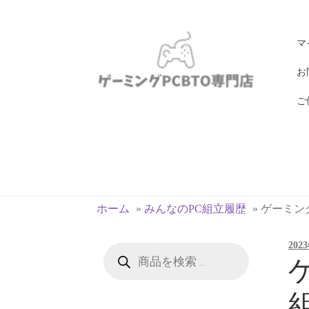
ナ
コ
マ
ビ
ン
ゲ
テ
お
ー
ン
ご
シ
ツ
ョ
へ
ン
ス
へ
キ
ス
ッ
キ
プ
ホーム
»
みんなのPC組立履歴
»
ゲーミングPC
ッ
プ
202
商
品
ゲ
検
索