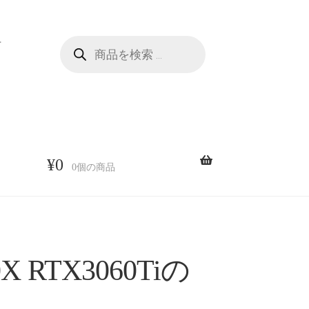
商
せ
品
検
索
¥
0
0個の商品
X RTX3060Tiの