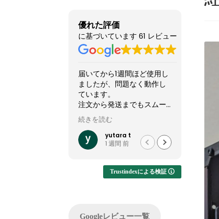
優れた評価
に基づいています 61 レビュー
いてから1週間ほど使用し
他のショップより安いので
したが、問題なく動作し
怪しい店なのか？と躊躇し
います。
てましたが、ここのサイト
文から発送までもスムー
やXで組んだPCの画像を投
でした。
稿してるのを見て、思い切
きを読む
続きを読む
って買ってみました。
社では難しいカスタマイ
結果1週間でちゃんと届きま
yutara t
れいれい
1 週間 前
1 か月 前
が実現でき、大変有難か
した。初見だと怪しさ全開
たです。
ですが安心して良いかと思
います。サイト内で自分が
Trustindexによる検証
注文したPCの完成後を載せ
てくれるのでそこも安心で
した。
問い合わせ等はしてないの
Googleレビュー一覧
でサポートは分かりません