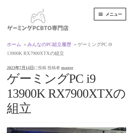
ナ
コ
メニュー
ビ
ン
ゲ
テ
ー
ン
カテゴリ一覧
シ
ツ
ホーム
»
みんなのPC組立履歴
»
ゲーミングPC i9
ョ
へ
13900K RX7900XTXの組立
マイアカウント
ン
ス
へ
キ
2023年7月14日
に投稿
投稿者
master
ス
ッ
支払い
ゲーミングPC i9
キ
プ
ッ
お買い物カゴ
13900K RX7900XTXの
プ
お買い物ガイド
組立
LINEでお問い合わせ