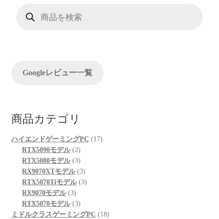
ゲ
商
品
ー
検
索
シ
ョ
Googleレビュー一覧
ン
商品カテゴリ
17
ハイエンドゲーミングPC
17
2
個
RTX5090モデル
2
個
3
の
RTX5080モデル
3
の
個
3
商
RX9070XTモデル
3
商
の
個
3
品
RTX5070Tiモデル
3
3
品
商
の
個
RX9070モデル
3
個
品
3
商
の
RTX5070モデル
3
の
個
品
商
18
ミドルクラスゲーミングPC
18