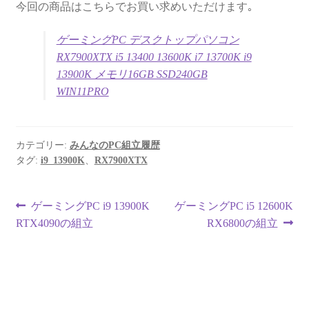
今回の商品はこちらでお買い求めいただけます｡
ゲーミングPC デスクトップパソコン
RX7900XTX i5 13400 13600K i7 13700K i9
13900K メモリ16GB SSD240GB
WIN11PRO
カテゴリー:
みんなのPC組立履歴
タグ:
i9_13900K
、
RX7900XTX
投
前
次
ゲーミングPC i9 13900K
ゲーミングPC i5 12600K
の
の
RTX4090の組立
RX6800の組立
稿
投
投
ナ
稿:
稿:
ビ