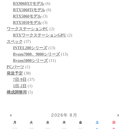
商
の
6
品
個
RX9060XTモデル
6
品
商
個
6
の
RTX5060Tiモデル
6
品
3
の
個
商
RTX5060モデル
3
個
3
商
の
品
RTX5050モデル
3
の
個
品
商
2
ワークステーションPC
2
商
の
品
個
2
RTXワークステーションGPU
2
37
品
商
の
個
スペック
37
個
品
商
13
の
INTEL200シリーズ
13
の
品
個
13
商
Ryzen7000、9000シリーズ
13
商
の
11
個
品
Ryzen5000シリーズ
11
1
品
商
個
の
PCパーツ
1
個
38
品
の
商
発送予定
38
の
個
37
商
品
7日-9日
37
商
の
1
個
品
1日-2日
1
品
商
個
5
の
構成調整用
5
品
の
個
商
商
の
品
品
商
‹
›
2026年 8月
品
月
火
水
木
金
土
日
27
28
29
30
31
1
2