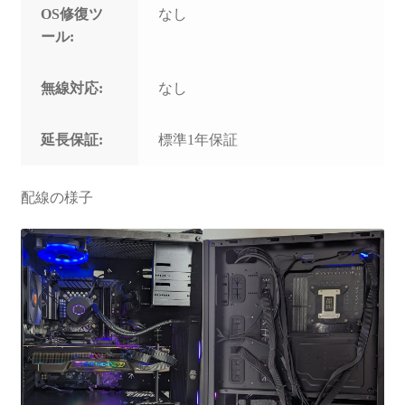
OS修復ツ
なし
ール:
無線対応:
なし
延長保証:
標準1年保証
配線の様子