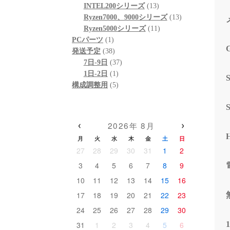
個
品
商
13
の
INTEL200シリーズ
13
の
品
個
13
商
Ryzen7000、9000シリーズ
13
商
の
11
個
品
Ryzen5000シリーズ
11
1
品
商
個
の
PCパーツ
1
個
38
品
の
商
発送予定
38
の
個
37
商
品
7日-9日
37
商
の
1
個
品
1日-2日
1
品
商
個
5
の
構成調整用
5
品
の
個
商
商
の
品
品
商
‹
›
2026年 8月
品
月
火
水
木
金
土
日
27
28
29
30
31
1
2
3
4
5
6
7
8
9
10
11
12
13
14
15
16
17
18
19
20
21
22
23
24
25
26
27
28
29
30
31
1
2
3
4
5
6