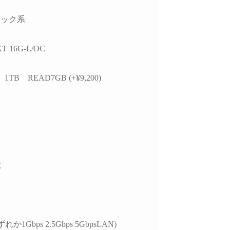
かつ分かりやすく整理
思います。
お
いただきました。結果
今後また買い換えることが
ラック系
て、PC本体の故障では
あればこちらのお店を利用
特定の外付けHDDケ
したいです。
USBポートの組み合
T 16G-L/OC
による相性の可能性が
ことが分かり、安心し
 1TB READ7GB (+¥9,200)
用を続けられるように
ました。
らの質問に対しても毎
寧に返信してくださ
必要に応じてメーカー
の進め方や追加で確認
き内容まで案内してい
E
けました。購入後のト
ル相談にも真摯に対応
くださる、非常に信頼
るショップ様です。
本体の構成・価格だけで
れか1Gbps 2.5Gbps 5GbpsLAN)