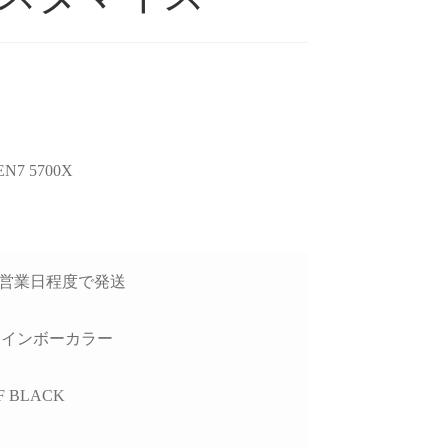
後のアフターフォロー
ゲームが快適にプレイした
去年
非常に丁寧で、安心し
いけど機械には詳しくない
7 5700X
談できるショップ様で
ので本人に聞いてみよう！
GP
ということでAIにゲームの
価
種類と予算を伝えたらオス
方
読む
続きを読む
続
したPCについて、外付
スメされたこちらで買いま
で
D接続時に特定のUSB
した。
H
チャロコテツ
ねこです
3日営業日程度で発送
2 か月 前
3 か月 前
トでデータ転送がうま
り
かない症状があり相談
最初にサイトを見た時はシ
怪
したが、単に「別のポ
ンプル過ぎてリンクが間違
たが
レインボーカラー
を使ってください」で
っているのかと思ってしま
他
るのではなく、背面
いましたが、種類はそこそ
レ
4F BLACK
ポートごとの内部仕様
こありパーツも分かりやす
か
確認したうえで、原因
く写真と説明があって選び
り分けを非常に詳しく
やすいです。目移りしない
製