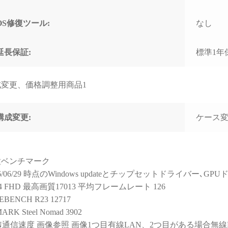
と知識量には脱帽するばか
なく
りでした)
で重
すす
OS修復ツール:
なし
些細な相談でもネットやAI
で調べるより、わかりやす
延長保証:
標準1年
く的確なアドバイスをいた
だけて非常に助かりまし
た！
成変更、価格調整用商品1
(良い意味で変態と言うアレ
です！笑)
構成変更:
ケース変更
購入後に何かトラブルがあ
っても助けてくれる安心感
は、PC購入を決断するうえ
で、最も重要で価値のある
種ベンチマーク
スペックではないでしょう
か。
26/06/29 時点のWindows updateとチップセットドライバー
14 FHD 最高画質17013 平均フレームレート 126
おかげで他のショップでPC
EBENCH R23 12717
を購入しようとは思えなく
ARK Steel Nomad 3902
なってしまいました。
N通信速度 画像参照 画像1つ目有線LAN、2つ目がある場合無線
（他店で構成を検討・比較