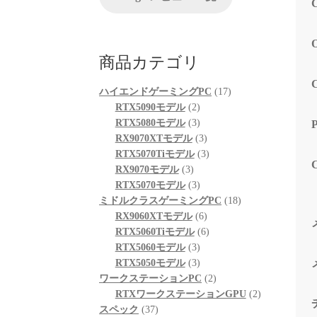
が、他
る限り
起動も
も喜ん
商品カテゴリ
次回購
プとし
17
ハイエンドゲーミングPC
17
2
個
RTX5090モデル
2
個
3
の
RTX5080モデル
3
の
個
3
商
RX9070XTモデル
3
商
の
個
3
品
RTX5070Tiモデル
3
3
品
商
の
個
RX9070モデル
3
個
品
3
商
の
RTX5070モデル
3
の
個
品
商
18
ミドルクラスゲーミングPC
18
商
の
6
品
個
RX9060XTモデル
6
品
商
個
6
の
RTX5060Tiモデル
6
品
3
の
個
商
RTX5060モデル
3
個
3
商
の
品
RTX5050モデル
3
の
個
品
商
2
ワークステーションPC
2
商
の
品
個
2
RTXワークステーションGPU
2
37
品
商
の
個
スペック
37