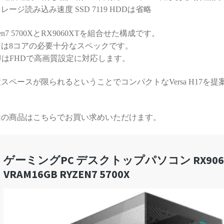
する時間が無駄と感じてし
レージ読み込み速度 SSD 7119 HDDは省略
まうかもしれません）
zen7 5700XとRX9060XTを組合せた構成です。
また次のゲーミングPCも、
Uは8コアの必要十分なスペックです。
必ずPCBTO専門店さんで購
UはFHDで高画質設定に対応します。
入させていただきます！
スペースが限られるということでコンパクトなVersa H17を
回の商品はこちらでお買い求めいただけます。