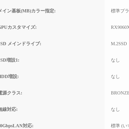
ド感で連休に間に合わせて
門的
いただいたことに感謝しか
して
メイン基板(MB)カラー指定:
標準ブ
ありません。
とし
(こちらから急いで欲しいと
なく、
依頼したわけではなかった
ースと
GPUカスタマイズ:
RX9060X
のですが、顧客の心境を察
わせ
した対応力、そのホスピタ
高い
SSD メインドライブ:
M.2SSD
リティの高さにも感動)
て使
なり
高額なゲーミングPCだから
SSD増設1:
なし
こそ「売って終わり」では
こち
なく、トラブルで困った時
回丁
に本気で寄り添ってくれて
り、
HDD増設:
なし
信頼できるお店で買うべき
確認
だと改めて痛感しました。
すべ
電源クラス:
BRONZ
ただ
確かな技術力と顧客に寄り
ラブ
添った姿勢は、まさにプロ
して
無線対応:
なし
そのものです。
でき
(購入時の構成相談の段階か
ら、提案の引き出しの多さ
PC
10GbpsLAN対応:
標準 (いず