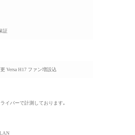
、購入後のサポートま
視される方には大変お
めできます。
保証
 Versa H17 ファン増設込
､GPUドライバーで計測しております｡
LAN