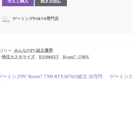
ゴリー:
みんなのPC組立履歴
:
特注カスタマイズ
、
RX9060XT
、
Ryzen7_5700X
投
前
次
ゲーミングPC Ryzen7 7700 RTX5070の組立 30万円
ゲーミングPC
の
の
度
稿
投
投
ナ
稿:
稿:
ビ
ゲ