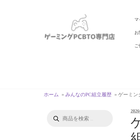
ナ
コ
マ
ビ
ン
ゲ
テ
お
ー
ン
ご
シ
ツ
ョ
へ
ン
ス
へ
キ
ス
ッ
キ
プ
ホーム
»
みんなのPC組立履歴
»
ゲーミングP
ッ
プ
202
商
品
ゲ
検
索