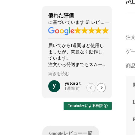
優れた評価
に基づいています 61 レビュー
注文
届いてから1週間ほど使用し
他のシ
ましたが、問題なく動作し
怪しい
ゲー
ています。
てまし
注文から発送までもスムー
やXで組
商品
ズでした。
稿して
続きを読む
続きを読
って買
他社では難しいカスタマイ
結果1
yutara t
1 週間 前
ズが実現でき、大変有難か
した。
ったです。
ですが
います
Trustindexによる検証
注文し
てくれ
した。
問い合
Googleレビュー一覧
でサポ