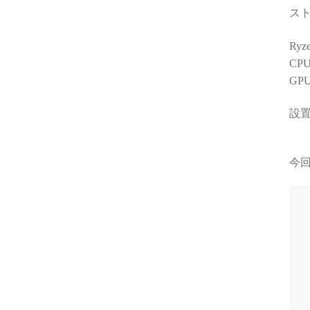
スト
Ry
CP
GP
設置
今