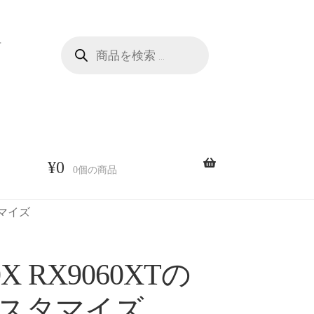
商
せ
品
検
索
¥
0
0個の商品
タマイズ
X RX9060XTの
カスタマイズ