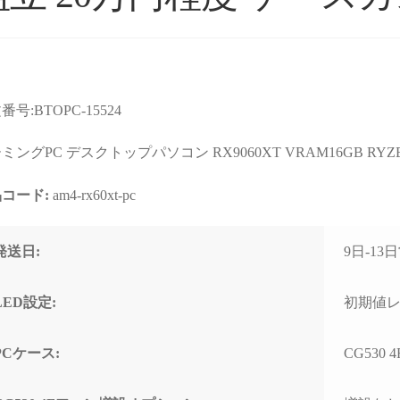
番号:BTOPC-15524
ョップより安いので
星5つの評価枠じゃ足りな
購入
店なのか？と躊躇し
い！
まで
ミングPC デスクトップパソコン RX9060XT VRAM16GB RYZEN
たが、ここのサイト
これからもずっと続いて欲
て相
んだPCの画像を投
しいPCBTOショップです！
す。
コード:
am4-rx60xt-pc
るのを見て、思い切
む
続きを読む
続きを
ってみました。
2025年11月に購入、半年近
購入
週間でちゃんと届きま
く何も問題なく快適に使用
けHD
れいれい
ネテル会長
発送日:
9日-1
1 か月 前
2 か月 前
初見だと怪しさ全開
できていましたが、突然の
ポー
安心して良いかと思
故障。
くい
。サイト内で自分が
(BOOTランプ点灯で起動不
しま
LED設定:
初期値
たPCの完成後を載せ
可)
ート
るのでそこも安心で
終わ
PCケース:
CG530 
ゴールデンウィーク目前だ
USB
わせ等はしてないの
ったこともあり、連休中に
まで
ートは分かりません
PCが使えない絶望的な気持
の切