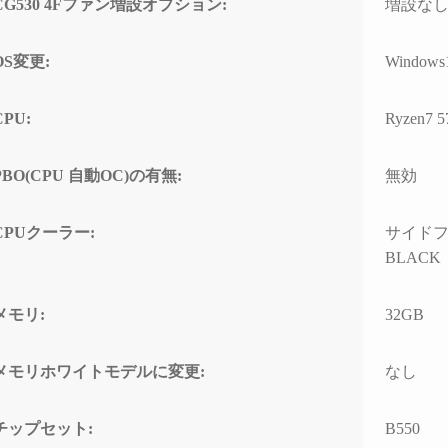
CG530 4Fファン増設オプション:
増設な
の方のレビューを見
ちでした。
案内
は良さそうです。
問題なくでき、家族
自分なりにAIやネットを駆
具体
OS変更:
Windows
でおります。
使して色々と対処を試みま
ている
入の際の比較ショッ
したが改善せず、藁にもす
ASM
CPU:
Ryzen7 
て入りそうです。
がる思いで相談したところ
るこ
「何か異常が見られた際
10G
は、まずは当店に相談くだ
CPU
PBO(CPU 自動OC)の有無:
無効
さい」と仰っていただき、
ーに
そのプロ意識の高さと責任
があ
感に深く感動しました！
ードの
CPUクーラー:
サイドフロ
ーラ
BLACK
修理の発送から手元に戻る
で説
まで、わずか1週間という神
た。
速対応でした。
メモリ:
32GB
また、
症状や再現性、原因の特定
の仕
メモリホワイトモデルに変更:
なし
次第によるとは思います
USB
が、修理の過程で判明した
10G
二次的な不具合があったに
効速
チップセット:
B550
も関わらず圧倒的なスピー
性の