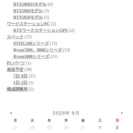
品
商
個
6
の
RTX5060Tiモデル
6
品
3
の
個
商
RTX5060モデル
3
個
3
商
の
品
RTX5050モデル
3
の
個
品
商
2
ワークステーションPC
2
商
の
品
個
2
RTXワークステーションGPU
2
37
品
商
の
個
スペック
37
個
品
商
13
の
INTEL200シリーズ
13
の
品
個
13
商
Ryzen7000、9000シリーズ
13
商
の
11
個
品
Ryzen5000シリーズ
11
1
品
商
個
の
PCパーツ
1
個
38
品
の
商
発送予定
38
の
個
37
商
品
7日-9日
37
商
の
1
個
品
1日-2日
1
品
商
個
5
の
構成調整用
5
品
の
個
商
商
の
品
品
商
‹
›
2026年 8月
品
月
火
水
木
金
土
日
27
28
29
30
31
1
2