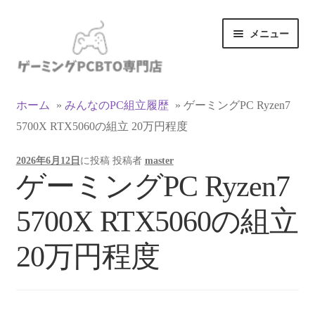
ナ
コ
メニュー
ビ
ン
ゲ
テ
ー
ン
カテゴリ一覧
シ
ツ
ホーム
»
みんなのPC組立履歴
»
ゲーミングPC Ryzen7
ョ
へ
5700X RTX5060の組立 20万円程度
マイアカウント
ン
ス
へ
キ
2026年6月12日
に投稿
投稿者
master
ス
ッ
支払い
ゲーミングPC Ryzen7
キ
プ
ッ
お買い物カゴ
5700X RTX5060の組立
プ
お買い物ガイド
20万円程度
LINEでお問い合わせ