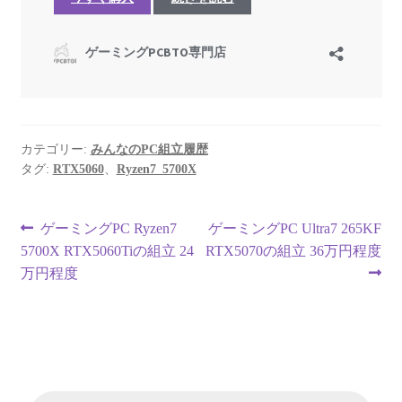
カテゴリー:
みんなのPC組立履歴
タグ:
RTX5060
、
Ryzen7_5700X
投
前
次
ゲーミングPC Ryzen7
ゲーミングPC Ultra7 265KF
の
の
5700X RTX5060Tiの組立 24
RTX5070の組立 36万円程度
稿
投
投
万円程度
ナ
稿:
稿:
ビ
ゲ
商