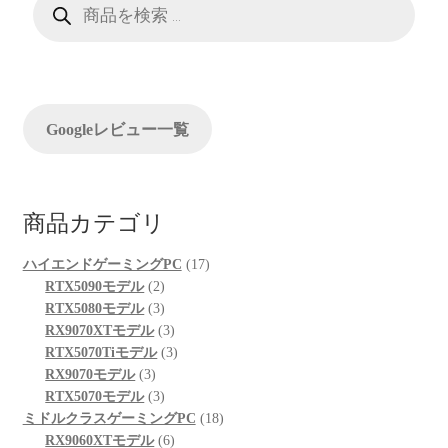
ー
品
検
シ
索
ョ
ン
Googleレビュー一覧
商品カテゴリ
17
ハイエンドゲーミングPC
17
2
個
RTX5090モデル
2
個
3
の
RTX5080モデル
3
の
個
3
商
RX9070XTモデル
3
商
の
個
3
品
RTX5070Tiモデル
3
3
品
商
の
個
RX9070モデル
3
個
品
3
商
の
RTX5070モデル
3
の
個
品
商
18
ミドルクラスゲーミングPC
18
商
の
6
品
個
RX9060XTモデル
6