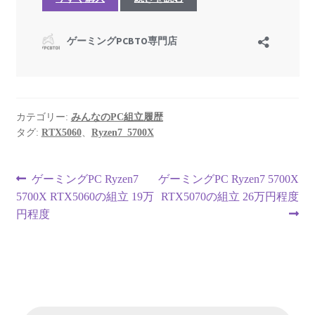
カテゴリー:
みんなのPC組立履歴
タグ:
RTX5060
、
Ryzen7_5700X
投
前
次
ゲーミングPC Ryzen7
ゲーミングPC Ryzen7 5700X
の
の
5700X RTX5060の組立 19万
RTX5070の組立 26万円程度
稿
投
投
円程度
ナ
稿:
稿:
ビ
ゲ
商