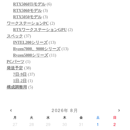
品
商
個
6
の
RTX5060Tiモデル
6
品
3
の
個
商
RTX5060モデル
3
個
3
商
の
品
RTX5050モデル
3
の
個
品
商
2
ワークステーションPC
2
商
の
品
個
2
RTXワークステーションGPU
2
37
品
商
の
個
スペック
37
個
品
商
13
の
INTEL200シリーズ
13
の
品
個
13
商
Ryzen7000、9000シリーズ
13
商
の
11
個
品
Ryzen5000シリーズ
11
1
品
商
個
の
PCパーツ
1
個
38
品
の
商
発送予定
38
の
個
37
商
品
7日-9日
37
商
の
1
個
品
1日-2日
1
品
商
個
5
の
構成調整用
5
品
の
個
商
商
の
品
品
商
‹
›
2026年 8月
品
月
火
水
木
金
土
日
27
28
29
30
31
1
2