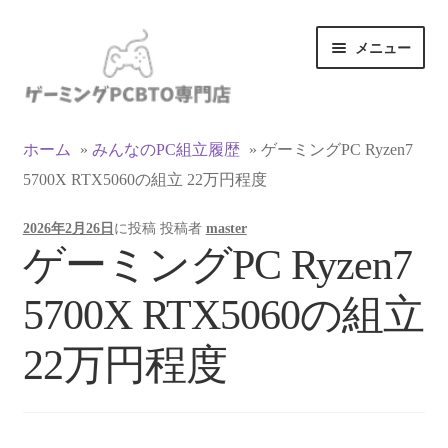
ナ
コ
メニュー
ビ
ン
ゲ
テ
ー
ン
カテゴリ一覧
シ
ツ
ホーム
»
みんなのPC組立履歴
»
ゲーミングPC Ryzen7
ョ
へ
5700X RTX5060の組立 22万円程度
マイアカウント
ン
ス
へ
キ
2026年2月26日
に投稿
投稿者
master
ス
ッ
支払い
ゲーミングPC Ryzen7
キ
プ
ッ
お買い物カゴ
5700X RTX5060の組立
プ
お買い物ガイド
22万円程度
LINEでお問い合わせ