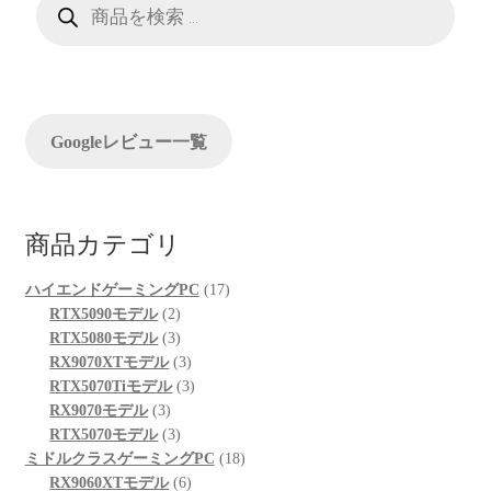
ー
品
検
シ
索
ョ
ン
Googleレビュー一覧
商品カテゴリ
17
ハイエンドゲーミングPC
17
2
個
RTX5090モデル
2
個
3
の
RTX5080モデル
3
の
個
3
商
RX9070XTモデル
3
商
の
個
3
品
RTX5070Tiモデル
3
3
品
商
の
個
RX9070モデル
3
個
品
3
商
の
RTX5070モデル
3
の
個
品
商
18
ミドルクラスゲーミングPC
18
商
の
6
品
個
RX9060XTモデル
6