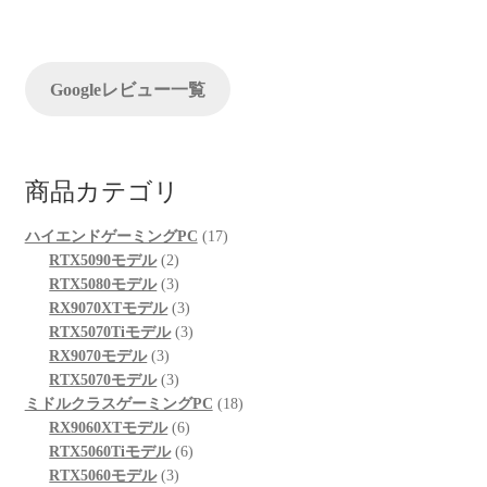
ョ
ン
Googleレビュー一覧
商品カテゴリ
17
ハイエンドゲーミングPC
17
2
個
RTX5090モデル
2
個
3
の
RTX5080モデル
3
の
個
3
商
RX9070XTモデル
3
商
の
個
3
品
RTX5070Tiモデル
3
3
品
商
の
個
RX9070モデル
3
個
品
3
商
の
RTX5070モデル
3
の
個
品
商
18
ミドルクラスゲーミングPC
18
商
の
6
品
個
RX9060XTモデル
6
品
商
個
6
の
RTX5060Tiモデル
6
品
3
の
個
商
RTX5060モデル
3