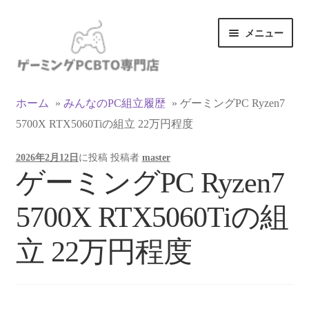
ナ
コ
メニュー
ビ
ン
ゲ
テ
ー
ン
カテゴリ一覧
シ
ツ
ホーム
»
みんなのPC組立履歴
»
ゲーミングPC Ryzen7
ョ
へ
5700X RTX5060Tiの組立 22万円程度
マイアカウント
ン
ス
へ
キ
2026年2月12日
に投稿
投稿者
master
ス
ッ
支払い
ゲーミングPC Ryzen7
キ
プ
ッ
お買い物カゴ
5700X RTX5060Tiの組
プ
お買い物ガイド
立 22万円程度
LINEでお問い合わせ