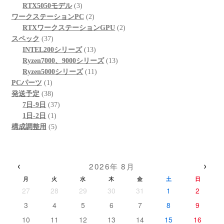
個
3
商
の
品
RTX5050モデル
3
の
個
品
商
2
ワークステーションPC
2
商
の
品
個
2
RTXワークステーションGPU
2
37
品
商
の
個
スペック
37
個
品
商
13
の
INTEL200シリーズ
13
の
品
個
13
商
Ryzen7000、9000シリーズ
13
商
の
11
個
品
Ryzen5000シリーズ
11
1
品
商
個
の
PCパーツ
1
個
38
品
の
商
発送予定
38
の
個
37
商
品
7日-9日
37
商
の
1
個
品
1日-2日
1
品
商
個
5
の
構成調整用
5
品
の
個
商
商
の
品
品
商
‹
›
2026年 8月
品
月
火
水
木
金
土
日
27
28
29
30
31
1
2
3
4
5
6
7
8
9
10
11
12
13
14
15
16