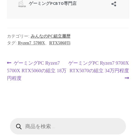
カテゴリー:
みんなのPC組立履歴
タグ:
Ryzen7_5700X
、
RTX5060Ti
投
前
次
ゲーミングPC Ryzen7
ゲーミングPC Ryzen7 9700X
の
の
5700X RTX5060の組立 18万
RTX5070の組立 34万円程度
稿
投
投
円程度
ナ
稿:
稿:
ビ
ゲ
ー
商
品
検
シ
索