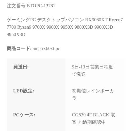
お問い合わせ
注文番号:BTOPC-13781
フルカスタマイズ相談
ゲーミングPC デスクトップパソコン RX9060XT Ryzen7
7700 Ryzen9 9700X 9900X 9950X 9800X3D 9900X3D
みんなのPC組立履歴
9950X3D
ご使用時にあたって
商品コード:
am5-rx60xt-pc
発送日:
9日-13日営業日程度
で発送
LED設定:
初期値レインボーカ
ラー
PCケース:
CG530 4F BLACK 取
寄せ 納期確認中