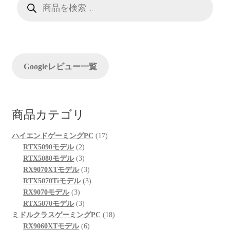
ー
品
検
シ
索
ョ
ン
Googleレビュー一覧
商品カテゴリ
17
ハイエンドゲーミングPC
17
2
個
RTX5090モデル
2
個
3
の
RTX5080モデル
3
の
個
3
商
RX9070XTモデル
3
商
の
個
3
品
RTX5070Tiモデル
3
3
品
商
の
個
RX9070モデル
3
個
品
3
商
の
RTX5070モデル
3
の
個
品
商
18
ミドルクラスゲーミングPC
18
商
の
6
品
個
RX9060XTモデル
6