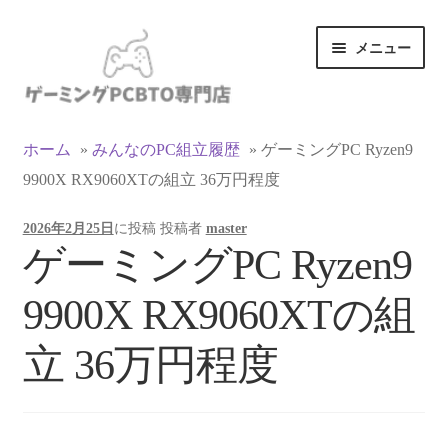
ナ
コ
メニュー
ビ
ン
ゲ
テ
ー
ン
カテゴリ一覧
シ
ツ
ホーム
»
みんなのPC組立履歴
»
ゲーミングPC Ryzen9
ョ
へ
9900X RX9060XTの組立 36万円程度
マイアカウント
ン
ス
へ
キ
2026年2月25日
に投稿
投稿者
master
ス
ッ
支払い
ゲーミングPC Ryzen9
キ
プ
ッ
お買い物カゴ
9900X RX9060XTの組
プ
お買い物ガイド
立 36万円程度
LINEでお問い合わせ