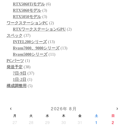
品
商
個
6
の
RTX5060Tiモデル
6
品
3
の
個
商
RTX5060モデル
3
個
3
商
の
品
RTX5050モデル
3
の
個
品
商
2
ワークステーションPC
2
商
の
品
個
2
RTXワークステーションGPU
2
37
品
商
の
個
スペック
37
個
品
商
13
の
INTEL200シリーズ
13
の
品
個
13
商
Ryzen7000、9000シリーズ
13
商
の
11
個
品
Ryzen5000シリーズ
11
1
品
商
個
の
PCパーツ
1
個
38
品
の
商
発送予定
38
の
個
37
商
品
7日-9日
37
商
の
1
個
品
1日-2日
1
品
商
個
5
の
構成調整用
5
品
の
個
商
商
の
品
品
商
‹
›
2026年 8月
品
月
火
水
木
金
土
日
27
28
29
30
31
1
2