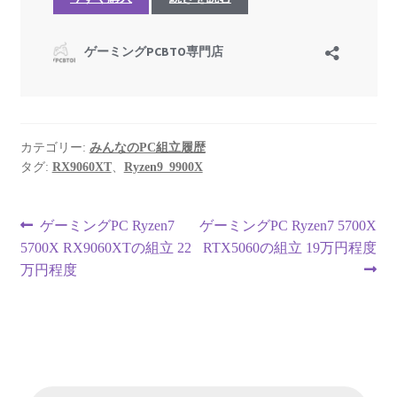
カテゴリー:
みんなのPC組立履歴
タグ:
RX9060XT
、
Ryzen9_9900X
投
前
次
ゲーミングPC Ryzen7
ゲーミングPC Ryzen7 5700X
の
の
5700X RX9060XTの組立 22
RTX5060の組立 19万円程度
稿
投
投
万円程度
ナ
稿:
稿:
ビ
ゲ
商