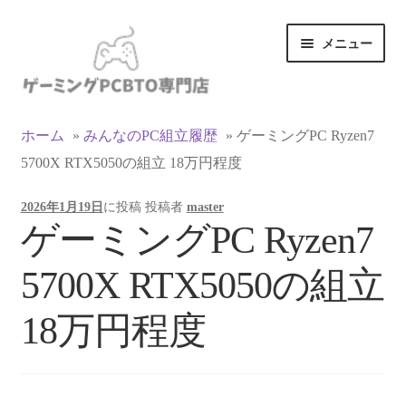
ナ
コ
メニュー
ビ
ン
ゲ
テ
ー
ン
カテゴリ一覧
シ
ツ
ホーム
»
みんなのPC組立履歴
»
ゲーミングPC Ryzen7
ョ
へ
5700X RTX5050の組立 18万円程度
マイアカウント
ン
ス
へ
キ
2026年1月19日
に投稿
投稿者
master
ス
ッ
支払い
ゲーミングPC Ryzen7
キ
プ
ッ
お買い物カゴ
5700X RTX5050の組立
プ
お買い物ガイド
18万円程度
LINEでお問い合わせ