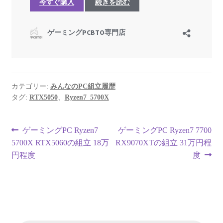
カテゴリー:
みんなのPC組立履歴
タグ:
RTX5050
、
Ryzen7_5700X
投
前
次
ゲーミングPC Ryzen7
ゲーミングPC Ryzen7 7700
の
の
5700X RTX5060の組立 18万
RX9070XTの組立 31万円程
稿
投
投
円程度
度
ナ
稿:
稿:
ビ
ゲ