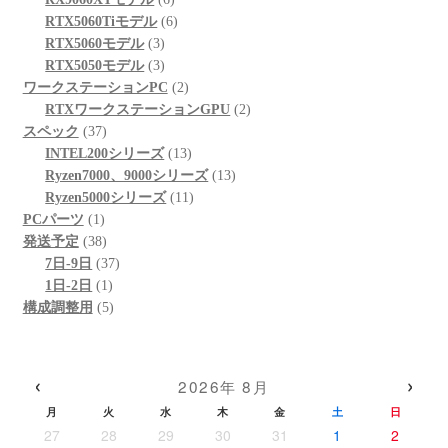
品
商
個
6
の
RTX5060Tiモデル
6
品
3
の
個
商
RTX5060モデル
3
個
3
商
の
品
RTX5050モデル
3
の
個
品
商
2
ワークステーションPC
2
商
の
品
個
2
RTXワークステーションGPU
2
37
品
商
の
個
スペック
37
個
品
商
13
の
INTEL200シリーズ
13
の
品
個
13
商
Ryzen7000、9000シリーズ
13
商
の
11
個
品
Ryzen5000シリーズ
11
1
品
商
個
の
PCパーツ
1
個
38
品
の
商
発送予定
38
の
個
37
商
品
7日-9日
37
商
の
1
個
品
1日-2日
1
品
商
個
5
の
構成調整用
5
品
の
個
商
商
の
品
品
商
‹
›
2026年 8月
品
月
火
水
木
金
土
日
27
28
29
30
31
1
2