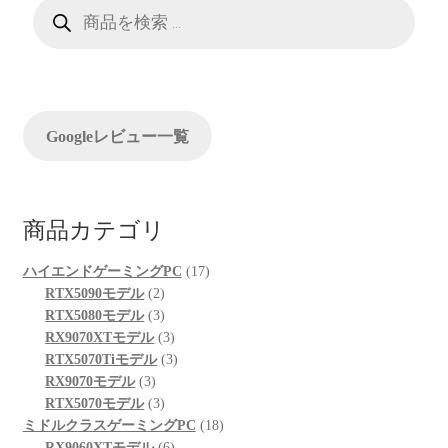
ー
商
品
検
シ
索
ョ
ン
Googleレビュー一覧
商品カテゴリ
17
ハイエンドゲーミングPC
17
2
個
RTX5090モデル
2
個
3
の
RTX5080モデル
3
の
個
3
商
RX9070XTモデル
3
商
の
個
3
品
RTX5070Tiモデル
3
3
品
商
の
個
RX9070モデル
3
個
品
3
商
の
RTX5070モデル
3
の
個
品
商
18
ミドルクラスゲーミングPC
18
商
の
6
品
個
RX9060XTモデル
6