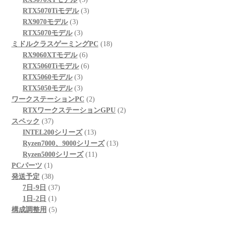
商
の
個
3
品
RTX5070Tiモデル
3
3
品
商
の
個
RX9070モデル
3
個
品
3
商
の
RTX5070モデル
3
の
個
品
商
18
ミドルクラスゲーミングPC
18
商
の
6
品
個
RX9060XTモデル
6
品
商
個
6
の
RTX5060Tiモデル
6
品
3
の
個
商
RTX5060モデル
3
個
3
商
の
品
RTX5050モデル
3
の
個
品
商
2
ワークステーションPC
2
商
の
品
個
2
RTXワークステーションGPU
2
37
品
商
の
個
スペック
37
個
品
商
13
の
INTEL200シリーズ
13
の
品
個
13
商
Ryzen7000、9000シリーズ
13
商
の
11
個
品
Ryzen5000シリーズ
11
1
品
商
個
の
PCパーツ
1
個
38
品
の
商
発送予定
38
の
個
37
商
品
7日-9日
37
商
の
1
個
品
1日-2日
1
品
商
個
5
の
構成調整用
5
品
の
個
商