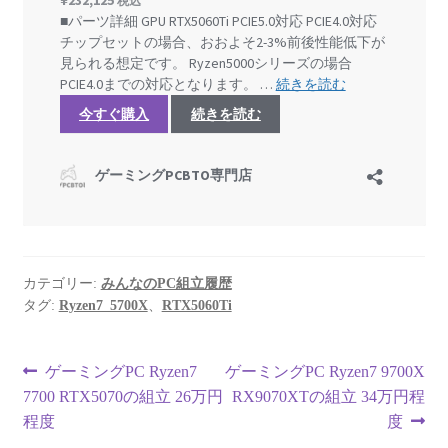
カテゴリー:
みんなのPC組立履歴
タグ:
Ryzen7_5700X
、
RTX5060Ti
投
前
次
ゲーミングPC Ryzen7
ゲーミングPC Ryzen7 9700X
の
の
7700 RTX5070の組立 26万円
RX9070XTの組立 34万円程
稿
投
投
程度
度
稿:
稿: