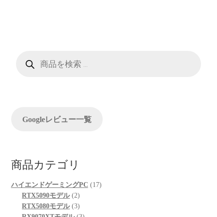
ナ
ビ
ゲ
ー
商
品
検
シ
索
ョ
ン
Googleレビュー一覧
商品カテゴリ
17
ハイエンドゲーミングPC
17
2
個
RTX5090モデル
2
個
3
の
RTX5080モデル
3
の
個
3
商
RX9070XTモデル
3