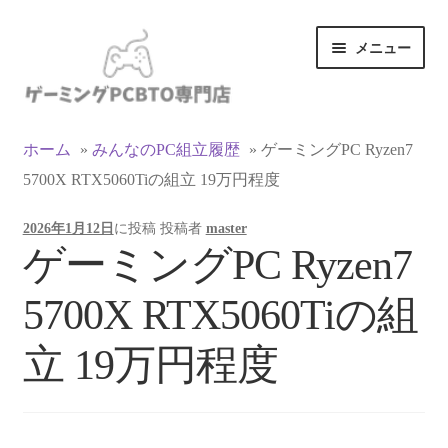
ナ
コ
メニュー
ビ
ン
ゲ
テ
ー
ン
カテゴリ一覧
シ
ツ
ホーム
»
みんなのPC組立履歴
»
ゲーミングPC Ryzen7
ョ
へ
5700X RTX5060Tiの組立 19万円程度
マイアカウント
ン
ス
へ
キ
2026年1月12日
に投稿
投稿者
master
ス
ッ
支払い
ゲーミングPC Ryzen7
キ
プ
ッ
お買い物カゴ
5700X RTX5060Tiの組
プ
お買い物ガイド
立 19万円程度
LINEでお問い合わせ