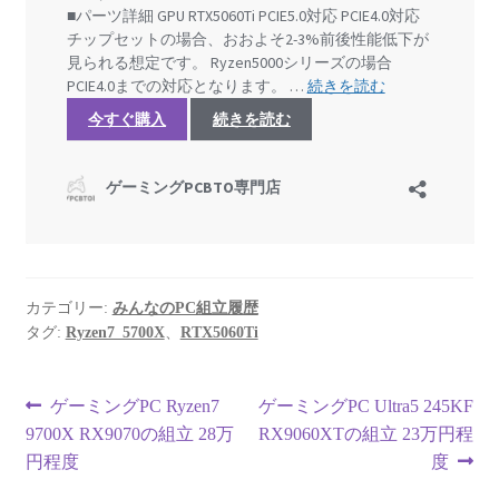
カテゴリー:
みんなのPC組立履歴
タグ:
Ryzen7_5700X
、
RTX5060Ti
投
前
次
ゲーミングPC Ryzen7
ゲーミングPC Ultra5 245KF
の
の
9700X RX9070の組立 28万
RX9060XTの組立 23万円程
稿
投
投
円程度
度
ナ
稿:
稿: