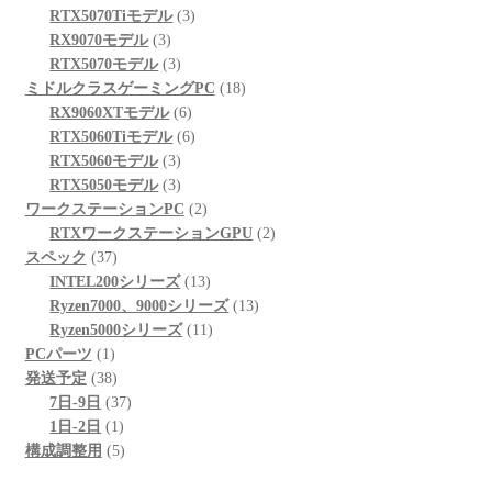
商
の
個
3
品
RTX5070Tiモデル
3
3
品
商
の
個
RX9070モデル
3
個
品
3
商
の
RTX5070モデル
3
の
個
品
商
18
ミドルクラスゲーミングPC
18
商
の
6
品
個
RX9060XTモデル
6
品
商
個
6
の
RTX5060Tiモデル
6
品
3
の
個
商
RTX5060モデル
3
個
3
商
の
品
RTX5050モデル
3
の
個
品
商
2
ワークステーションPC
2
商
の
品
個
2
RTXワークステーションGPU
2
37
品
商
の
個
スペック
37
個
品
商
13
の
INTEL200シリーズ
13
の
品
個
13
商
Ryzen7000、9000シリーズ
13
商
の
11
個
品
Ryzen5000シリーズ
11
1
品
商
個
の
PCパーツ
1
個
38
品
の
商
発送予定
38
の
個
37
商
品
7日-9日
37
商
の
1
個
品
1日-2日
1
品
商
個
5
の
構成調整用
5
品
の
個
商