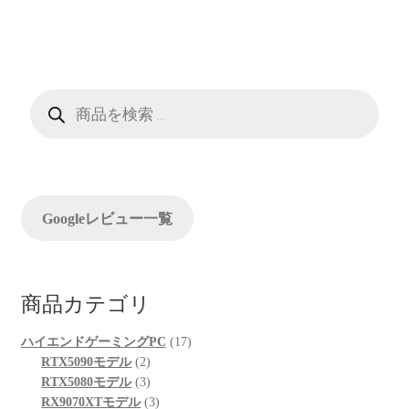
ビ
ゲ
ー
商
品
検
シ
索
ョ
ン
Googleレビュー一覧
商品カテゴリ
17
ハイエンドゲーミングPC
17
2
個
RTX5090モデル
2
個
3
の
RTX5080モデル
3
の
個
3
商
RX9070XTモデル
3