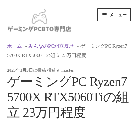
ナ
コ
メニュー
ビ
ン
ゲ
テ
ー
ン
カテゴリ一覧
シ
ツ
ホーム
»
みんなのPC組立履歴
»
ゲーミングPC Ryzen7
ョ
へ
5700X RTX5060Tiの組立 23万円程度
マイアカウント
ン
ス
へ
キ
2026年1月3日
に投稿
投稿者
master
ス
ッ
支払い
ゲーミングPC Ryzen7
キ
プ
ッ
お買い物カゴ
5700X RTX5060Tiの組
プ
お買い物ガイド
立 23万円程度
LINEでお問い合わせ