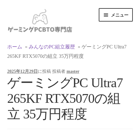
ナ
コ
メニュー
ビ
ン
ゲ
テ
ー
ン
カテゴリ一覧
シ
ツ
ホーム
»
みんなのPC組立履歴
»
ゲーミングPC Ultra7
ョ
へ
265KF RTX5070の組立 35万円程度
マイアカウント
ン
ス
へ
キ
2025年12月29日
に投稿
投稿者
master
ス
ッ
支払い
ゲーミングPC Ultra7
キ
プ
ッ
お買い物カゴ
265KF RTX5070の組
プ
お買い物ガイド
立 35万円程度
LINEでお問い合わせ