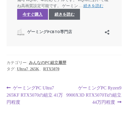
カテゴリー:
みんなのPC組立履歴
タグ:
Ultra7_265K
、
RTX5070
投
前
次
ゲーミングPC Ultra7
ゲーミングPC Ryzen9
の
の
265KF RTX5070の組立 41万
9900X3D RTX5070Tiの組立
稿
投
投
円程度
44万円程度
ナ
稿:
稿:
ビ