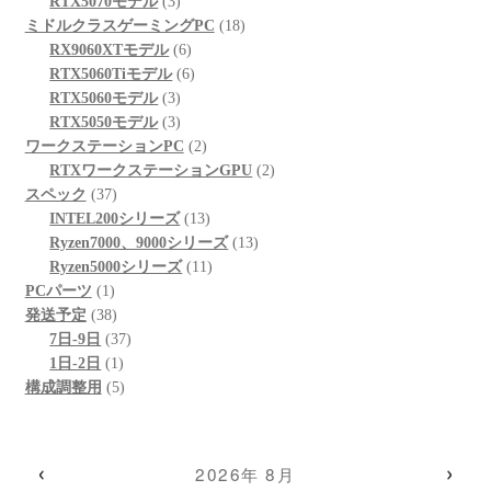
個
品
3
商
の
RTX5070モデル
3
の
個
品
商
18
ミドルクラスゲーミングPC
18
商
の
6
品
個
RX9060XTモデル
6
品
商
個
6
の
RTX5060Tiモデル
6
品
3
の
個
商
RTX5060モデル
3
個
3
商
の
品
RTX5050モデル
3
の
個
品
商
2
ワークステーションPC
2
商
の
品
個
2
RTXワークステーションGPU
2
37
品
商
の
個
スペック
37
個
品
商
13
の
INTEL200シリーズ
13
の
品
個
13
商
Ryzen7000、9000シリーズ
13
商
の
11
個
品
Ryzen5000シリーズ
11
1
品
商
個
の
PCパーツ
1
個
38
品
の
商
発送予定
38
の
個
37
商
品
7日-9日
37
商
の
1
個
品
1日-2日
1
品
商
個
5
の
構成調整用
5
品
の
個
商
商
の
品
品
商
‹
›
2026年 8月
品