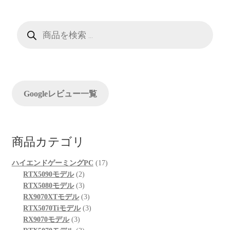
ゲ
ー
商
品
検
シ
索
ョ
ン
Googleレビュー一覧
商品カテゴリ
17
ハイエンドゲーミングPC
17
2
個
RTX5090モデル
2
個
3
の
RTX5080モデル
3
の
個
3
商
RX9070XTモデル
3
商
の
個
3
品
RTX5070Tiモデル
3
3
品
商
の
個
RX9070モデル
3