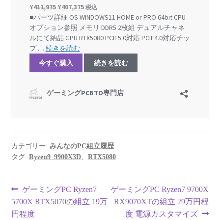
カテゴリー:
みんなのPC組立履歴
タグ:
Ryzen9_9900X3D
、
RTX5080
投
前
次
ゲーミングPC Ryzen7
ゲーミングPC Ryzen7 9700X
の
の
5700X RTX5070の組立 19万
RX9070XTの組立 29万円程
稿
投
投
円程度
度 電源カスタマイズ