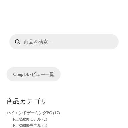
ナ
稿:
稿:
ビ
ゲ
ー
商
品
検
シ
索
ョ
ン
Googleレビュー一覧
商品カテゴリ
17
ハイエンドゲーミングPC
17
2
個
RTX5090モデル
2
個
3
の
RTX5080モデル
3