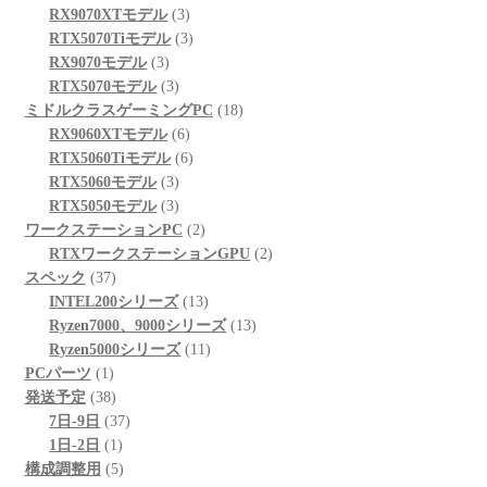
の
個
3
商
RX9070XTモデル
3
商
の
個
3
品
RTX5070Tiモデル
3
3
品
商
の
個
RX9070モデル
3
個
品
3
商
の
RTX5070モデル
3
の
個
品
商
18
ミドルクラスゲーミングPC
18
商
の
6
品
個
RX9060XTモデル
6
品
商
個
6
の
RTX5060Tiモデル
6
品
3
の
個
商
RTX5060モデル
3
個
3
商
の
品
RTX5050モデル
3
の
個
品
商
2
ワークステーションPC
2
商
の
品
個
2
RTXワークステーションGPU
2
37
品
商
の
個
スペック
37
個
品
商
13
の
INTEL200シリーズ
13
の
品
個
13
商
Ryzen7000、9000シリーズ
13
商
の
11
個
品
Ryzen5000シリーズ
11
1
品
商
個
の
PCパーツ
1
個
38
品
の
商
発送予定
38
の
個
37
商
品
7日-9日
37
商
の
1
個
品
1日-2日
1
品
商
個
5
の
構成調整用
5