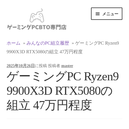
ナ
コ
メニュー
ビ
ン
ゲ
テ
ー
ン
カテゴリ一覧
シ
ツ
ホーム
»
みんなのPC組立履歴
»
ゲーミングPC Ryzen9
ョ
へ
9900X3D RTX5080の組立 47万円程度
マイアカウント
ン
ス
へ
キ
2025年10月26日
に投稿
投稿者
master
ス
ッ
支払い
ゲーミングPC Ryzen9
キ
プ
ッ
お買い物カゴ
9900X3D RTX5080の
プ
お買い物ガイド
組立 47万円程度
LINEでお問い合わせ