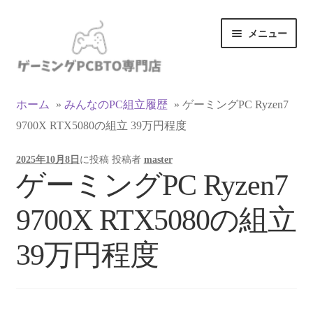
ナ
コ
メニュー
ビ
ン
ゲ
テ
ー
ン
カテゴリ一覧
シ
ツ
ホーム
»
みんなのPC組立履歴
»
ゲーミングPC Ryzen7
ョ
へ
9700X RTX5080の組立 39万円程度
マイアカウント
ン
ス
へ
キ
2025年10月8日
に投稿
投稿者
master
ス
ッ
支払い
ゲーミングPC Ryzen7
キ
プ
ッ
お買い物カゴ
9700X RTX5080の組立
プ
お買い物ガイド
39万円程度
LINEでお問い合わせ