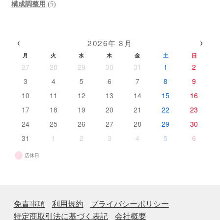
品
商
個
5
の
構成調整用
5
品
の
個
商
商
の
品
品
商
‹
›
2026年 8月
品
月
火
水
木
金
土
日
27
28
29
30
31
1
2
3
4
5
6
7
8
9
10
11
12
13
14
15
16
17
18
19
20
21
22
23
24
25
26
27
28
29
30
31
1
2
3
4
5
6
店休日
免責事項
利用規約
プライバシーポリシー
特定商取引法に基づく表記
会社概要