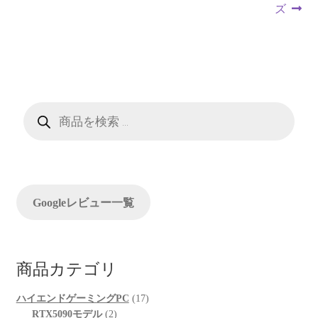
ナ
稿:
稿:
ズ
ビ
ゲ
ー
商
シ
品
検
索
ョ
ン
Googleレビュー一覧
商品カテゴリ
17
ハイエンドゲーミングPC
17
2
個
RTX5090モデル
2