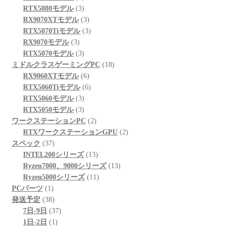
個
3
の
RTX5080モデル
3
の
個
3
商
RX9070XTモデル
3
商
の
個
3
品
RTX5070Tiモデル
3
3
品
商
の
個
RX9070モデル
3
個
品
3
商
の
RTX5070モデル
3
の
個
品
商
18
ミドルクラスゲーミングPC
18
商
の
6
品
個
RX9060XTモデル
6
品
商
個
6
の
RTX5060Tiモデル
6
品
3
の
個
商
RTX5060モデル
3
個
3
商
の
品
RTX5050モデル
3
の
個
品
商
2
ワークステーションPC
2
商
の
品
個
2
RTXワークステーションGPU
2
37
品
商
の
個
スペック
37
個
品
商
13
の
INTEL200シリーズ
13
の
品
個
13
商
Ryzen7000、9000シリーズ
13
商
の
11
個
品
Ryzen5000シリーズ
11
1
品
商
個
の
PCパーツ
1
個
38
品
の
商
発送予定
38
の
個
37
商
品
7日-9日
37
商
の
1
個
品
1日-2日
1