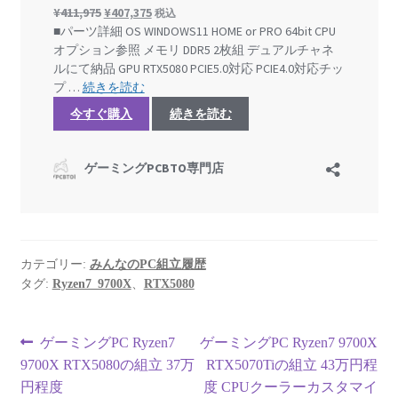
カテゴリー:
みんなのPC組立履歴
タグ:
Ryzen7_9700X
、
RTX5080
投
前
次
ゲーミングPC Ryzen7
ゲーミングPC Ryzen7 9700X
の
の
9700X RTX5080の組立 37万
RTX5070Tiの組立 43万円程
稿
投
投
円程度
度 CPUクーラーカスタマイ