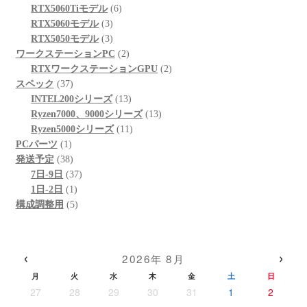
品
商
個
6
の
RTX5060Tiモデル
6
品
3
の
個
商
RTX5060モデル
3
個
3
商
の
品
RTX5050モデル
3
の
個
品
商
2
ワークステーションPC
2
商
の
品
個
2
RTXワークステーションGPU
2
37
品
商
の
個
スペック
37
個
品
商
13
の
INTEL200シリーズ
13
の
品
個
13
商
Ryzen7000、9000シリーズ
13
商
の
11
個
品
Ryzen5000シリーズ
11
1
品
商
個
の
PCパーツ
1
個
38
品
の
商
発送予定
38
の
個
37
商
品
7日-9日
37
商
の
1
個
品
1日-2日
1
品
商
個
5
の
構成調整用
5
品
の
個
商
商
の
品
品
商
‹
›
2026年 8月
品
月
火
水
木
金
土
日
27
28
29
30
31
1
2