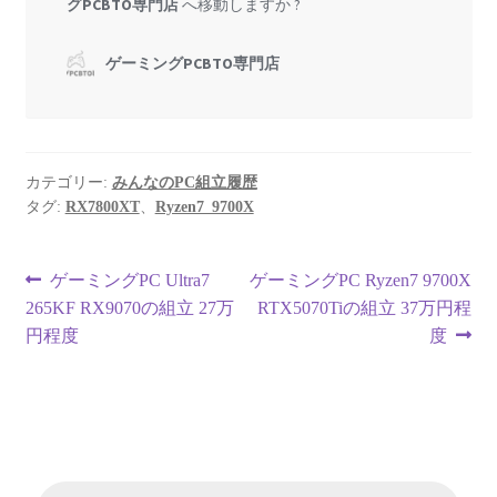
カテゴリー:
みんなのPC組立履歴
タグ:
RX7800XT
、
Ryzen7_9700X
投
前
次
ゲーミングPC Ultra7
ゲーミングPC Ryzen7 9700X
の
の
265KF RX9070の組立 27万
RTX5070Tiの組立 37万円程
稿
投
投
円程度
度
ナ
稿:
稿:
ビ
ゲ
ー
商