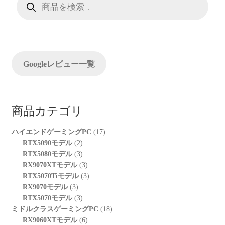
品
検
シ
索
ョ
ン
Googleレビュー一覧
商品カテゴリ
17
ハイエンドゲーミングPC
17
2
個
RTX5090モデル
2
個
3
の
RTX5080モデル
3
の
個
3
商
RX9070XTモデル
3
商
の
個
3
品
RTX5070Tiモデル
3
3
品
商
の
個
RX9070モデル
3
個
品
3
商
の
RTX5070モデル
3
の
個
品
商
18
ミドルクラスゲーミングPC
18
商
の
6
品
個
RX9060XTモデル
6