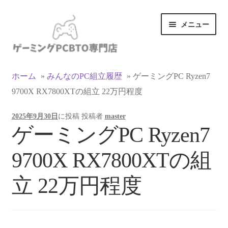
ナ
コ
メニュー
ビ
ン
ゲ
テ
ー
ン
カテゴリ一覧
シ
ツ
ホーム
»
みんなのPC組立履歴
»
ゲーミングPC Ryzen7
ョ
へ
9700X RX7800XTの組立 22万円程度
マイアカウント
ン
ス
へ
キ
2025年9月30日
に投稿
投稿者
master
ス
ッ
支払い
ゲーミングPC Ryzen7
キ
プ
ッ
お買い物カゴ
9700X RX7800XTの組
プ
お買い物ガイド
立 22万円程度
LINEでお問い合わせ