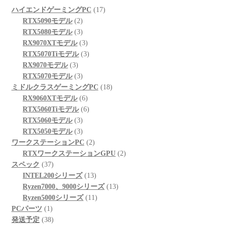
17
ハイエンドゲーミングPC
17
2
個
RTX5090モデル
2
個
3
の
RTX5080モデル
3
の
個
3
商
RX9070XTモデル
3
商
の
個
3
品
RTX5070Tiモデル
3
3
品
商
の
個
RX9070モデル
3
個
品
3
商
の
RTX5070モデル
3
の
個
品
商
18
ミドルクラスゲーミングPC
18
商
の
6
品
個
RX9060XTモデル
6
品
商
個
6
の
RTX5060Tiモデル
6
品
3
の
個
商
RTX5060モデル
3
個
3
商
の
品
RTX5050モデル
3
の
個
品
商
2
ワークステーションPC
2
商
の
品
個
2
RTXワークステーションGPU
2
37
品
商
の
個
スペック
37
個
品
商
13
の
INTEL200シリーズ
13
の
品
個
13
商
Ryzen7000、9000シリーズ
13
商
の
11
個
品
Ryzen5000シリーズ
11
1
品
商
個
の
PCパーツ
1
個
38
品
の
商
発送予定
38