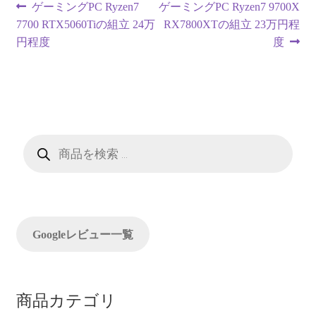
投
前
次
ゲーミングPC Ryzen7
ゲーミングPC Ryzen7 9700X
の
の
7700 RTX5060Tiの組立 24万
RX7800XTの組立 23万円程
稿
投
投
円程度
度
ナ
稿:
稿:
ビ
ゲ
ー
商
品
検
シ
索
ョ
ン
Googleレビュー一覧
商品カテゴリ