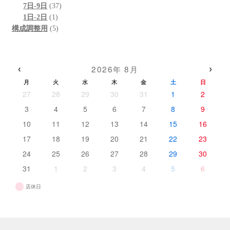
の
個
37
商
品
7日-9日
37
商
の
1
個
品
1日-2日
1
品
商
個
5
の
構成調整用
5
品
の
個
商
商
の
品
品
商
‹
›
2026年 8月
品
月
火
水
木
金
土
日
27
28
29
30
31
1
2
3
4
5
6
7
8
9
10
11
12
13
14
15
16
17
18
19
20
21
22
23
24
25
26
27
28
29
30
31
1
2
3
4
5
6
店休日