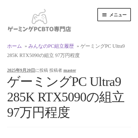
ナ
コ
メニュー
ビ
ン
ゲ
テ
ー
ン
カテゴリ一覧
シ
ツ
ホーム
»
みんなのPC組立履歴
»
ゲーミングPC Ultra9
ョ
へ
285K RTX5090の組立 97万円程度
マイアカウント
ン
ス
へ
キ
2025年9月20日
に投稿
投稿者
master
ス
ッ
支払い
ゲーミングPC Ultra9
キ
プ
ッ
お買い物カゴ
285K RTX5090の組立
プ
お買い物ガイド
97万円程度
LINEでお問い合わせ