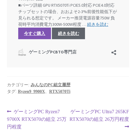
カテゴリー:
みんなのPC組立履歴
タグ:
Ryzen9_9900X
、
RTX5070Ti
投
前
次
ゲーミングPC Ryzen7
ゲーミングPC Ultra7 265KF
の
の
9700X RTX5070の組立 25万
RTX5070の組立 26万円程度
稿
投
投
円程度
稿:
稿: