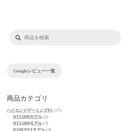
ナ
ビ
ゲ
ー
商
品
検
シ
索
ョ
ン
Googleレビュー一覧
商品カテゴリ
17
ハイエンドゲーミングPC
17
2
個
RTX5090モデル
2
個
3
の
RTX5080モデル
3
の
個
3
商
RX9070XTモデル
3