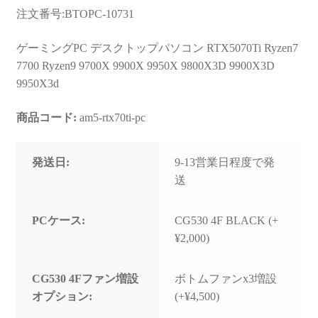
お問い合わせ
注文番号:BTOPC-10731
フルカスタマイズ相談
ゲーミングPC デスクトップパソコン RTX5070Ti Ryzen7
7700 Ryzen9 9700X 9900X 9950X 9800X3D 9900X3D
みんなのPC組立履歴
9950X3d
ご使用時にあたって
商品コード:
am5-rtx70ti-pc
発送日:
9-13営業日程度で発
送
PCケース:
CG530 4F BLACK (+
¥2,000)
CG530 4Fファン増設
ボトムファンx3増設
オプション:
(+¥4,500)