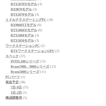
商
の
個
3
品
RTX5070Tiモデル
3
3
品
商
の
個
RX9070モデル
3
個
品
3
商
の
RTX5070モデル
3
の
個
品
商
18
ミドルクラスゲーミングPC
18
商
の
6
品
個
RX9060XTモデル
6
品
商
個
6
の
RTX5060Tiモデル
6
品
3
の
個
商
RTX5060モデル
3
個
3
商
の
品
RTX5050モデル
3
の
個
品
商
2
ワークステーションPC
2
商
の
品
個
2
RTXワークステーションGPU
2
37
品
商
の
個
スペック
37
個
品
商
13
の
INTEL200シリーズ
13
の
品
個
13
商
Ryzen7000、9000シリーズ
13
商
の
11
個
品
Ryzen5000シリーズ
11
1
品
商
個
の
PCパーツ
1
個
38
品
の
商
発送予定
38
の
個
37
商
品
7日-9日
37
商
の
1
個
品
1日-2日
1
品
商
個
5
の
構成調整用
5
品
の
個
商