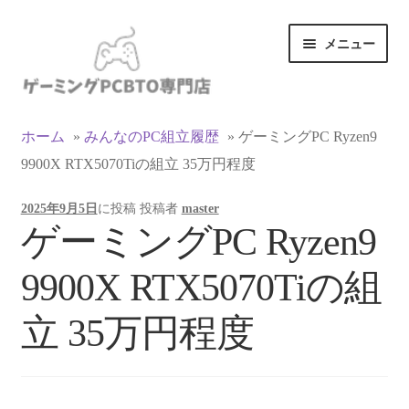
ナ
コ
メニュー
ビ
ン
ゲ
テ
ー
ン
カテゴリ一覧
シ
ツ
ホーム
»
みんなのPC組立履歴
»
ゲーミングPC Ryzen9
ョ
へ
9900X RTX5070Tiの組立 35万円程度
マイアカウント
ン
ス
へ
キ
2025年9月5日
に投稿
投稿者
master
ス
ッ
支払い
ゲーミングPC Ryzen9
キ
プ
ッ
お買い物カゴ
9900X RTX5070Tiの組
プ
お買い物ガイド
立 35万円程度
LINEでお問い合わせ