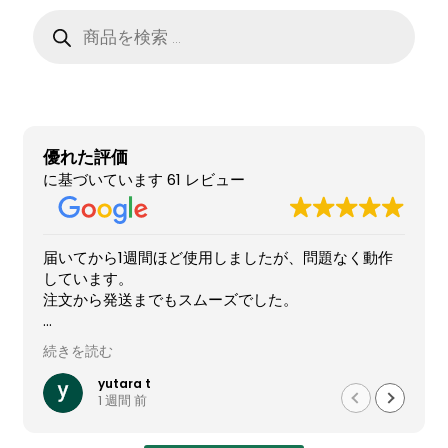
お問い合わせ
商
品
検
フルカスタマイズ相談
索
みんなのPC組立履歴
優れた評価
ご使用時にあたって
に基づいています 61 レビュー
届いてから1週間ほど使用しましたが、問題なく動作
しています。
注文から発送までもスムーズでした。
他社では難しいカスタマイズが実現でき、大変有難か
続きを読む
ったです。
yutara t
1 週間 前