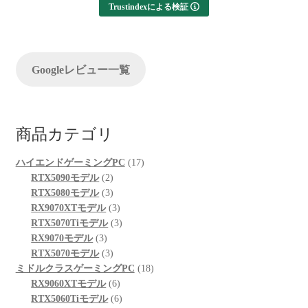
Trustindexによる検証
Googleレビュー一覧
商品カテゴリ
17
ハイエンドゲーミングPC
17
2
個
RTX5090モデル
2
個
3
の
RTX5080モデル
3
の
個
3
商
RX9070XTモデル
3
商
の
個
3
品
RTX5070Tiモデル
3
3
品
商
の
個
RX9070モデル
3
個
品
3
商
の
RTX5070モデル
3
の
個
品
商
18
ミドルクラスゲーミングPC
18
商
の
6
品
個
RX9060XTモデル
6
品
商
個
6
の
RTX5060Tiモデル
6