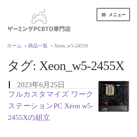
ナ
コ
メニュー
ビ
ン
ゲ
テ
ー
ン
カテゴリ一覧
シ
ツ
ホーム
»
商品一覧
»
Xeon_w5-2455X
ョ
へ
マイアカウント
ン
ス
タグ:
Xeon_w5-2455X
へ
キ
ス
ッ
支払い
キ
プ
2023年6月25日
ッ
お買い物カゴ
フルカスタマイズ ワーク
プ
ステーションPC Xeon w5-
お買い物ガイド
2455Xの組立
LINEでお問い合わせ