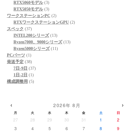
品
3
の
個
商
RTX5060モデル
3
個
3
商
の
品
RTX5050モデル
3
の
個
品
商
2
ワークステーションPC
2
商
の
品
個
2
RTXワークステーションGPU
2
37
品
商
の
個
スペック
37
個
品
商
13
の
INTEL200シリーズ
13
の
品
個
13
商
Ryzen7000、9000シリーズ
13
商
の
11
個
品
Ryzen5000シリーズ
11
1
品
商
個
の
PCパーツ
1
個
38
品
の
商
発送予定
38
の
個
37
商
品
7日-9日
37
商
の
1
個
品
1日-2日
1
品
商
個
5
の
構成調整用
5
品
の
個
商
商
の
品
品
商
‹
›
2026年 8月
品
月
火
水
木
金
土
日
27
28
29
30
31
1
2
3
4
5
6
7
8
9