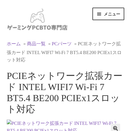
ナ
コ
メニュー
ビ
ン
ゲ
テ
ー
ン
カテゴリ一覧
シ
ツ
ホーム
»
商品一覧
»
PCパーツ
»
PCIEネットワーク拡
ョ
へ
張カード INTEL WIFI7 Wi-Fi 7 BT5.4 BE200 PCIEx1スロ
マイアカウント
ン
ス
ット対応
へ
キ
ス
ッ
支払い
PCIEネットワーク拡張カー
キ
プ
ド INTEL WIFI7 Wi-Fi 7
ッ
お買い物カゴ
プ
BT5.4 BE200 PCIEx1スロッ
お買い物ガイド
ト対応
LINEでお問い合わせ