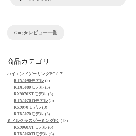
検
ド
索
INTEL
WIFI7
Wi-
Googleレビュー一覧
Fi
7
BT5.4
BE200
商品カテゴリ
PCIEx1
ス
17
ハイエンドゲーミングPC
17
ロ
2
個
RTX5090モデル
2
個
3
の
RTX5080モデル
3
ッ
の
個
3
商
RX9070XTモデル
3
ト
商
の
個
3
品
RTX5070Tiモデル
3
対
3
品
商
の
個
RX9070モデル
3
応
個
品
3
商
の
RTX5070モデル
3
個
の
個
品
商
18
ミドルクラスゲーミングPC
18
商
の
6
品
個
RX9060XTモデル
6
品
商
個
6
の
RTX5060Tiモデル
6