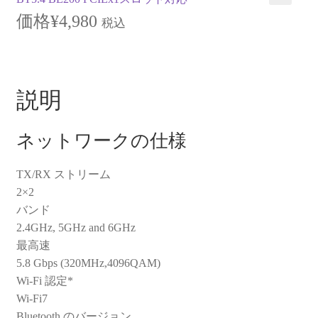
お問い合わせ
¥
4,980
税込
フルカスタマイズ相談
みんなのPC組立履歴
説明
ご使用時にあたって
ネットワークの仕様
TX/RX ストリーム
2×2
バンド
2.4GHz, 5GHz and 6GHz
最高速
5.8 Gbps (320MHz,4096QAM)
Wi-Fi 認定*
Wi-Fi7
Bluetooth のバージョン