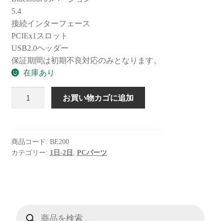
5.4
接続インターフェース
PCIEx1スロット
USB2.0ヘッダー
保証期間は初期不良対応のみとなります。
在庫あり
PCIE
お買い物カゴに追加
ネ
ッ
ト
ワ
商品コード:
BE200
カテゴリー:
1日-2日
,
PCパーツ
ー
ク
拡
張
カ
商
品
ー