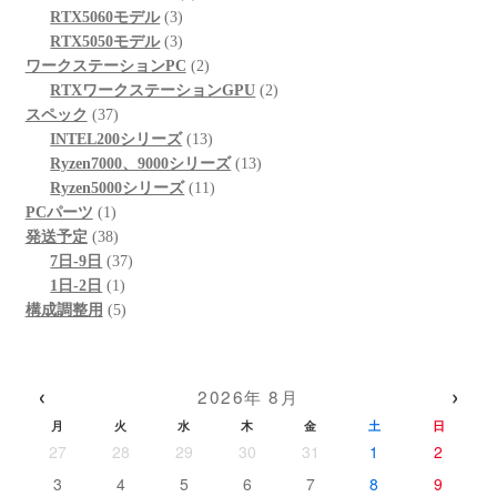
品
3
の
個
商
RTX5060モデル
3
個
3
商
の
品
RTX5050モデル
3
の
個
品
商
2
ワークステーションPC
2
商
の
品
個
2
RTXワークステーションGPU
2
37
品
商
の
個
スペック
37
個
品
商
13
の
INTEL200シリーズ
13
の
品
個
13
商
Ryzen7000、9000シリーズ
13
商
の
11
個
品
Ryzen5000シリーズ
11
1
品
商
個
の
PCパーツ
1
個
38
品
の
商
発送予定
38
の
個
37
商
品
7日-9日
37
商
の
1
個
品
1日-2日
1
品
商
個
5
の
構成調整用
5
品
の
個
商
商
の
品
品
商
‹
›
2026年 8月
品
月
火
水
木
金
土
日
27
28
29
30
31
1
2
3
4
5
6
7
8
9