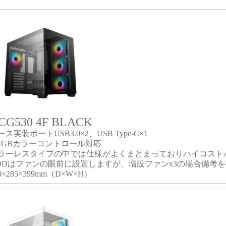
CG530 4F BLACK
ース実装ポートUSB3.0×2、USB Type-C×1
RGBカラーコントロール対応
ラーレスタイプの中では仕様がよくまとまっておりハイコスト
DDはファンの眼前に設置しますが、増設ファンx3の場合備考
0×285×399mm（D×W×H）