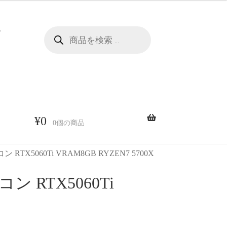
商
せ
品
検
索
¥
0
0個の商品
X5060Ti VRAM8GB RYZEN7 5700X
RTX5060Ti