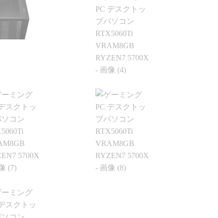
問い合わせの対応も素早く
ま
な点や不明点について
丁寧ですし2台目ということ
時
合わせをした際も、返
の安心感もあり即決でした
い
非常に早く、とてもス
（笑）
ズでした。
もう一人の甥っ子の視線が
BTOでの購入は初めて
気になるんでもし3台目を買
たが、主にゲーム用途
う羽目になってももちろん
となるWindows 11の
こちらでお世話になります
があらかじめオフにさ
（爆）
おり、購入後にほとん
定を触る必要がなかっ
はとても好印象です。
カスタムにも対応して
ため、構成にこだわり
人でも安心して利用で
と思います。
PCを購入する際も、こ
のサイトで注文しよう
います。