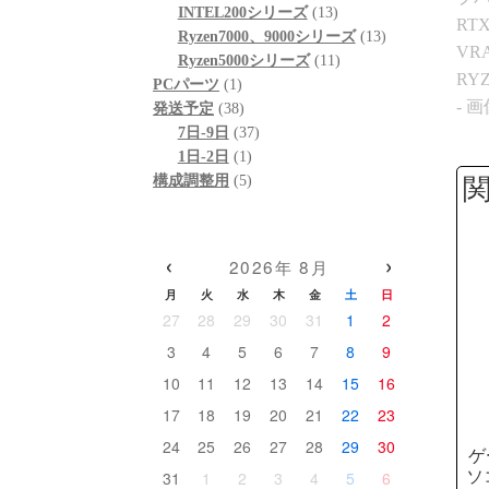
休に間に合わせて
門的かつ分かりやすく整理
思いま
個
品
商
13
の
INTEL200シリーズ
13
たことに感謝しか
していただきました。結果
今後ま
の
品
個
13
商
Ryzen7000、9000シリーズ
13
ん。
として、PC本体の故障では
あれば
商
の
11
個
品
Ryzen5000シリーズ
11
から急いで欲しいと
なく、特定の外付けHDDケ
したい
1
品
商
個
の
PCパーツ
1
わけではなかった
ースとUSBポートの組み合
個
38
品
の
商
発送予定
38
、顧客の心境を察
わせによる相性の可能性が
の
個
37
商
品
7日-9日
37
力、そのホスピタ
高いことが分かり、安心し
商
の
1
個
品
1日-2日
1
高さにも感動)
て使用を続けられるように
品
商
個
5
の
構成調整用
5
なりました。
品
の
個
商
ーミングPCだから
商
の
品
って終わり」では
こちらの質問に対しても毎
品
商
‹
›
ラブルで困った時
回丁寧に返信してくださ
2026年 8月
品
寄り添ってくれて
り、必要に応じてメーカー
月
火
水
木
金
土
日
るお店で買うべき
確認の進め方や追加で確認
27
28
29
30
31
1
2
て痛感しました。
すべき内容まで案内してい
3
4
5
6
7
8
9
ただけました。購入後のト
術力と顧客に寄り
ラブル相談にも真摯に対応
10
11
12
13
14
15
16
勢は、まさにプロ
してくださる、非常に信頼
17
18
19
20
21
22
23
です。
できるショップ様です。
24
25
26
27
28
29
30
の構成相談の段階か
ゲ
の引き出しの多さ
PC本体の構成・価格だけで
31
1
2
3
4
5
6
ソ