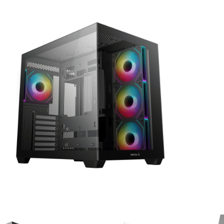
が快適にプレイした
去年の12月初旬に購入。
他の
機械には詳しくない
て、
人に聞いてみよう！
GPUはRTX5060の比較的安
高く
とでAIにゲームの
価な構成のPC購入ですが当
マン
予算を伝えたらオス
方、初めてのゲーミングPC
なっ
読む
続きを読む
続き
れたこちらで買いま
でした。
GP
HP内がとてもシンプルな作
ァン
ねこです
道明寺エルアート
2 か月 前
4 か月 前
りになっているので若干の
れて
サイトを見た時はシ
怪しさを感じてしまいまし
好印
過ぎてリンクが間違
たが…笑
さら
るのかと思ってしま
他の方の丁寧で評価の高い
ルも
たが、種類はそこそ
レビューなども購入のきっ
用意
パーツも分かりやす
かけの一つになりました。
け安
と説明があって選び
きる
です。目移りしない
製品に関しても購入して４
た。