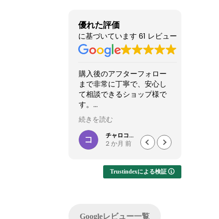
優れた評価
に基づいています 61 レビュー
評価枠じゃ足りな
購入後のアフターフォロー
ゲーム
まで非常に丁寧で、安心し
いけど
もずっと続いて欲
て相談できるショップ様で
ので本
TOショップです！
す。
というこ
種類と
続きを読む
続きを
11月に購入、半年近
購入したPCについて、外付
スメさ
題なく快適に使用
けHDD接続時に特定のUSB
した。
テル会長
チャロコテツ
 か月 前
2 か月 前
ましたが、突然の
ポートでデータ転送がうま
くいかない症状があり相談
最初に
ランプ点灯で起動不
しましたが、単に「別のポ
ンプル
Trustindexによる検証
ートを使ってください」で
ってい
終わるのではなく、背面
いまし
ンウィーク目前だ
USBポートごとの内部仕様
こあり
もあり、連休中に
まで確認したうえで、原因
く写真
Googleレビュー一覧
えない絶望的な気持
の切り分けを非常に詳しく
やすい