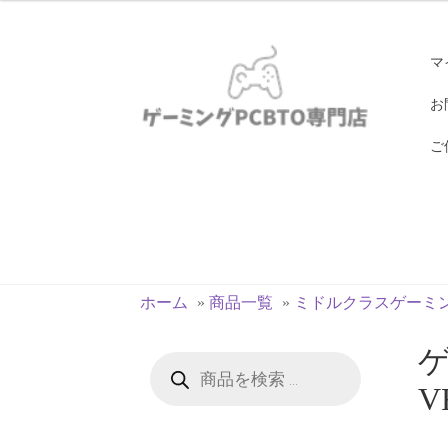
ナ
コ
マ
ビ
ン
ゲ
テ
お
ー
ン
ご
シ
ツ
ョ
へ
ン
ス
へ
キ
ス
ッ
キ
プ
ホーム
»
商品一覧
»
ミドルクラスゲーミン
ッ
プ
ゲ
商
品
検
V
索