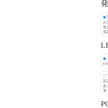
お
発
長
L
O
設
あ
更
P