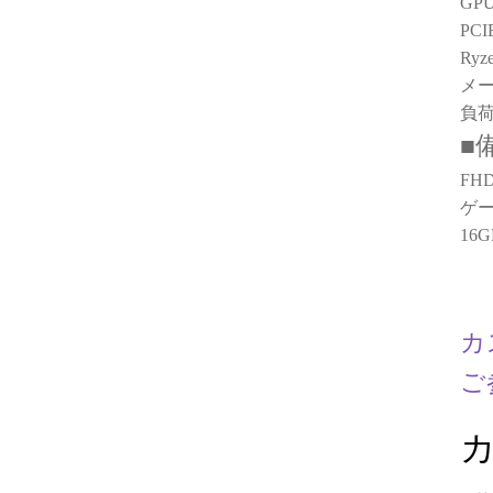
GPU
が無駄と感じてし
PC
しれません）
Ry
メー
ゲーミングPCも、
TO専門店さんで購
負荷
いただきます！
■
FH
ゲー
16
カ
ご