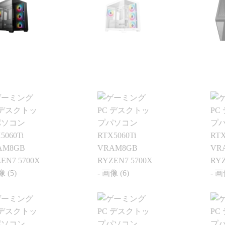
うつもりのないもの
ヶ月弱経ちますが不具合や
ってしまう現象もお
故障は一切なく快適に動
不安
ん。組立履歴から実
作、使用できています！
問い
値が見られるので、
信が
み合わせでも大丈夫
選ぶ際の価格や性能の基準
ムー
思ったらそちらから
などが分かりやすく明記さ
今回
みるのもいいかもし
れているので選ぶうえでの
でし
ん。
参考にもしやすかったで
で不要
丁寧でPCには傷や汚
す！
設定
切ありません。ネッ
また、気になる点などはLINE
れて
があればすぐに使用
での連絡が可能なので個別
ど設
のでゲームにログイ
での相談も受け付けてくれ
た点
て助かりました。
ます！
フル
体だけを買い替えたい
こちらでのリピ買いやアッ
いる
人にはオススメで
プグレードされてる方も多
たい
置やセットアップ、
いみたいなので私も次回も
きる
ーツの購入、電話で
こちらで購入しようと思っ
次回
ターサービスなどと
ています
ちら
一から十までおまか
と思
い人には向かないと
総合的にとても満足できる