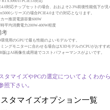
 RTX5060Ti PCIE5.0対応
IE4.0対応チップセットの場合、おおよそ2-3%前後性能低下が
zen5000シリーズの場合PCIE4.0までの対応となります。
カー推奨電源容量600W
時平均消費電力200W-400W程度
備考
D環境用のGPUで最も性能のよいモデルです。
ミングモニターに合わせる場合はX3DモデルのCPUがおすす
GB版はAI画像生成用途でコストパフォーマンスがよいです。
スタマイズやPCの選定についてよくわか
参照下さい｡
カスタマイズオプション一覧