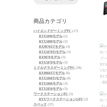
。
案内していただきました。
ので買
まで買
AIやネットを駆
具体的には、正常に動作し
きませ
々と対処を試みま
ているUSBポートが
際の数
商品カテゴリ
善せず、藁にもす
ASMedia製チップ経由であ
この組
で相談したところ
ること、症状が出ている
かなと
17
ハイエンドゲーミングPC
17
常が見られた際
10Gbps対応ポートがAMD
探して
2
個
RTX5090モデル
2
は当店に相談くだ
CPU側のUSBコントローラ
れませ
個
3
の
RTX5080モデル
3
仰っていただき、
ーに接続されている可能性
梱包は
の
個
3
商
RX9070XTモデル
3
意識の高さと責任
があることなど、マザーボ
れは一
商
の
個
3
品
RTX5070Tiモデル
3
感動しました！
ードの仕様やUSBコントロ
ト回線
3
品
商
の
個
RX9070モデル
3
ーラーの違いまで踏み込ん
できた
個
品
3
商
の
RTX5070モデル
3
送から手元に戻る
で説明していただきまし
ンでき
の
個
品
商
18
ミドルクラスゲーミングPC
18
ずか1週間という神
た。
商
の
6
品
個
RX9060XTモデル
6
した。
PC本
品
商
個
6
の
RTX5060Tiモデル
6
また、外付けHDDケース側
という
品
3
の
個
商
RTX5060モデル
3
現性、原因の特定
の仕様やメーカー見解、
す。設
個
3
商
の
品
るとは思います
USB規格の違い、5Gbpsと
RTX5050モデル
3
周辺パ
の過程で判明した
10Gbpsの帯域差、HDDの実
の
個
品
商
2
のアフ
ワークステーションPC
2
不具合があったに
効速度、ケーブル品質や相
にかく
商
の
品
個
2
RTXワークステーションGPU
2
ず圧倒的なスピー
性の可能性まで、非常に専
せした
37
品
商
の
個
スペック
37